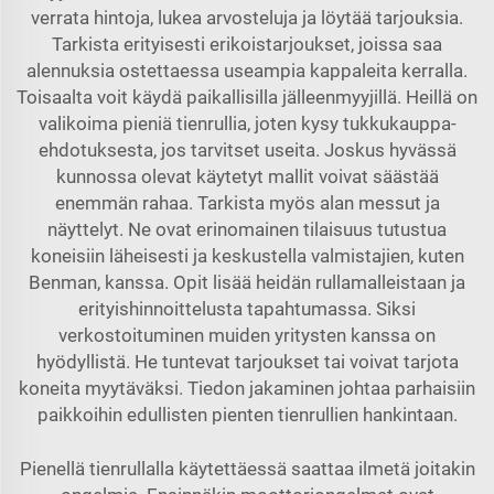
verrata hintoja, lukea arvosteluja ja löytää tarjouksia.
Tarkista erityisesti erikoistarjoukset, joissa saa
alennuksia ostettaessa useampia kappaleita kerralla.
Toisaalta voit käydä paikallisilla jälleenmyyjillä. Heillä on
valikoima pieniä tienrullia, joten kysy tukkukauppa-
ehdotuksesta, jos tarvitset useita. Joskus hyvässä
kunnossa olevat käytetyt mallit voivat säästää
enemmän rahaa. Tarkista myös alan messut ja
näyttelyt. Ne ovat erinomainen tilaisuus tutustua
koneisiin läheisesti ja keskustella valmistajien, kuten
Benman, kanssa. Opit lisää heidän rullamalleistaan ja
erityishinnoittelusta tapahtumassa. Siksi
verkostoituminen muiden yritysten kanssa on
hyödyllistä. He tuntevat tarjoukset tai voivat tarjota
koneita myytäväksi. Tiedon jakaminen johtaa parhaisiin
paikkoihin edullisten pienten tienrullien hankintaan.
Pienellä tienrullalla käytettäessä saattaa ilmetä joitakin