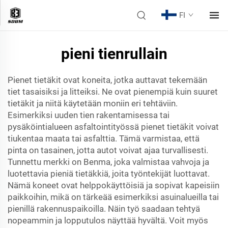
FI
pieni tienrullain
Pienet tietäkit ovat koneita, jotka auttavat tekemään
tiet tasaisiksi ja litteiksi. Ne ovat pienempiä kuin suuret
tietäkit ja niitä käytetään moniin eri tehtäviin.
Esimerkiksi uuden tien rakentamisessa tai
pysäköintialueen asfaltointityössä pienet tietäkit voivat
tiukentaa maata tai asfalttia. Tämä varmistaa, että
pinta on tasainen, jotta autot voivat ajaa turvallisesti.
Tunnettu merkki on Benma, joka valmistaa vahvoja ja
luotettavia pieniä tietäkkiä, joita työntekijät luottavat.
Nämä koneet ovat helppokäyttöisiä ja sopivat kapeisiin
paikkoihin, mikä on tärkeää esimerkiksi asuinalueilla tai
pienillä rakennuspaikoilla. Näin työ saadaan tehtyä
nopeammin ja lopputulos näyttää hyvältä. Voit myös