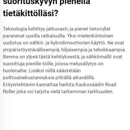
suorituskyvyn pienellä
tietäkittölläsi?
Teknologia kehittyy jatkuvasti, ja pienet tietorullat
paranevat uusilla ratkaisuilla. Yksi mielenkiintoinen
uudistus on sähkö- ja hybridimoottorien käyttö. Ne ovat
ympäristöystävällisempiä, hiljaisempia ja tehokkaampia.
Benma on ylpeä tästä kehityksestä, ja sähkömallit ovat
suosittuja pienille töille, joissa melusäilytys on
huolenaihe. Lisäksi niillä säästetään
polttoainekustannuksia pitkällä aikavälillä.
Erityistehtäviin kannattaa harkita
Kaukosäädin Road
Roller
joka voi tarjota vielä tarkemman tarkkuuden.