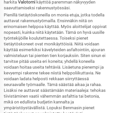
harkita
Valotorni
käyttöä paremman näkyvyyden
saavuttamiseksi rakennustyössäsi.
Pienillä tietäytöskoneilla on monia etuja, jotka todella
auttavat rakennustyömailla. Ensinnäkin niitä on
erinomaisen helppoa käyttää. Myös aloittelijat oppivat
nopeasti, kuinka niitä käytetään. Tämä on hyvä uusille
työntekijöille koulutettaessa. Toiseksi pienet
tietäytöskoneet ovat monikäyttöisiä. Niitä voidaan
käyttää esimerkiksi kävelyteiden asfaltointiin, ajouran
valmisteluun tai pienten tien korjauksiin. Siten sinun ei
tarvitse pitää useita eri koneita; yhdellä koneella
voidaan hoitaa useita tehtäviä. Lisäetuna pienempi ja
kevyempi rakenne tekee niistä helppoliikuttavia. Ne
voidaan ladata helposti rekkaan siirryttäessä
seuraavalle työmaalle. Tämä säästää aikaa ja rahaa.
Lisäksi ne auttavat säästämään materiaaleja: tehokas
tiivistäminen vaatii vähemmän asfalttia tai betonia,
mikä on edullista budjetin kannalta ja
ympäristöystävällistä. Lopuksi Benmasin pienet