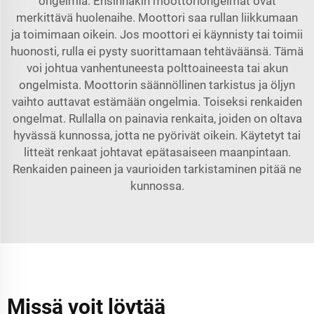
ongelmia. Ensinnäkin moottoriongelmat ovat
merkittävä huolenaihe. Moottori saa rullan liikkumaan
ja toimimaan oikein. Jos moottori ei käynnisty tai toimii
huonosti, rulla ei pysty suorittamaan tehtäväänsä. Tämä
voi johtua vanhentuneesta polttoaineesta tai akun
ongelmista. Moottorin säännöllinen tarkistus ja öljyn
vaihto auttavat estämään ongelmia. Toiseksi renkaiden
ongelmat. Rullalla on painavia renkaita, joiden on oltava
hyvässä kunnossa, jotta ne pyörivät oikein. Käytetyt tai
litteät renkaat johtavat epätasaiseen maanpintaan.
Renkaiden paineen ja vaurioiden tarkistaminen pitää ne
kunnossa.
Missä voit löytää