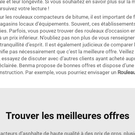
e et leur longévité. Si vous souhaitez en savoir plus sur l
rsuivez votre lecture !
sur les rouleaux compacteurs de bitume, il est important d
 magasins locaux d’équipements. Souvent, ces établissement
s. Parfois, vous pouvez trouver des rouleaux d’occasion enc
un prix inférieur. N’oubliez pas non plus de vous renseigner
ranquillité d’esprit. Il est également judicieux de comparer
ignifie pas nécessairement que c’est la meilleure offre. Veill
e, essayez de discuter avec d’autres clients ayant acheté a
 éclairée. Benma propose de bonnes offres et dispose d’une
nstruction. Par exemple, vous pourriez envisager un
Roulea
Trouver les meilleures offres
teurs d’asphalte de haute qualité à des prix de gros, plusi