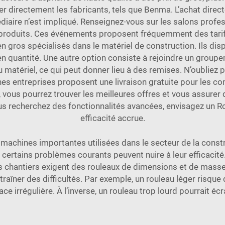
er directement les fabricants, tels que Benma. L’achat dir
diaire n’est impliqué. Renseignez-vous sur les salons prof
roduits. Ces événements proposent fréquemment des tarifs 
en gros spécialisés dans le matériel de construction. Ils di
s en quantité. Une autre option consiste à rejoindre un gro
u matériel, ce qui peut donner lieu à des remises. N’oubliez 
ines entreprises proposent une livraison gratuite pour les c
vous pourrez trouver les meilleures offres et vous assurer 
us recherchez des fonctionnalités avancées, envisagez un
R
efficacité accrue.
chines importantes utilisées dans le secteur de la construc
certains problèmes courants peuvent nuire à leur efficacité. L
ts chantiers exigent des rouleaux de dimensions et de masses 
ntraîner des difficultés. Par exemple, un rouleau léger risq
ace irrégulière. À l’inverse, un rouleau trop lourd pourrait écr