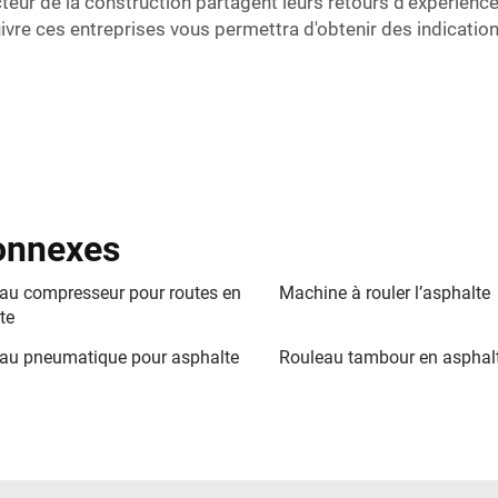
cteur de la construction partagent leurs retours d'expérien
vre ces entreprises vous permettra d'obtenir des indication
connexes
au compresseur pour routes en
Machine à rouler l’asphalte
te
au pneumatique pour asphalte
Rouleau tambour en asphal