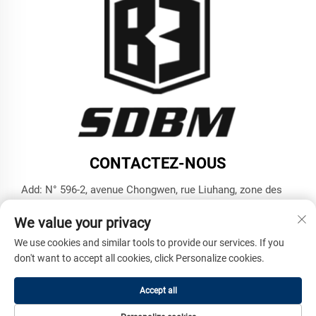
CONTACTEZ-NOUS
Add: N° 596-2, avenue Chongwen, rue Liuhang, zone des
hautes technologies, ville de Jining, province du Shandong
We value your privacy
Tél. :
+86-17853787374
We use cookies and similar tools to provide our services. If you
Courriel :
[email protected]
don't want to accept all cookies, click Personalize cookies.
Accept all
Droits d'auteur © Shandong Benma Engineering Machinery
Co., Ltd. Tous droits réservés -
Politique de confidentialité