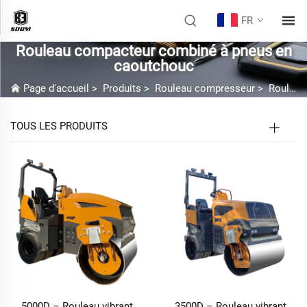
FR
Rouleau compacteur combiné à pneus en
caoutchouc
Page d'accueil
>
Produits
>
Rouleau compresseur
>
Rouleau compacteur routier
TOUS LES PRODUITS
5000D – Rouleau vibrant
3500D – Rouleau vibrant