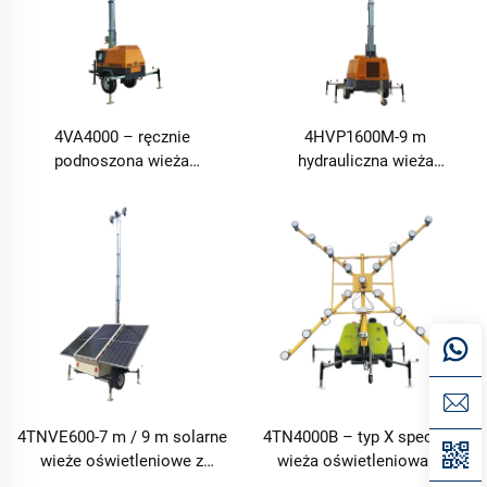
4VA4000 – ręcznie
4HVP1600M-9 m
podnoszona wieża
hydrauliczna wieża
oświetleniowa, wysokość 7
oświetleniowa z
m
podnośnikiem
4TNVE600-7 m / 9 m solarne
4TN4000B – typ X specjalna
wieże oświetleniowe z
wieża oświetleniowa dla
podnośnikiem
lotnisk