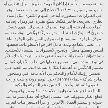
ستستخدمه من أجله. فإذا كان المهمة صغيرة — مثل تنظيف أو
تمهيد ممر سيارات — فقد لا تحتاج إلى ميزات متقدمة تتوفر
في الطرازات المتطورة. أما في المهام الكبيرة، مثل إنشاء
الطرق السريعة، فاختر مُكَبِّسًا يتمتَّع بقدرة أكبر ومزايا إضافية.
كما يجب أن تنتبه إلى نوع المحرك: فالمحرك القوي عنصرٌ
جوهريٌّ لأنه يُحرِّك الآلة. لذا اختر محركًا قويًّا في الوقت نفسه
موفرًا للوقود، مما يسمح لك بتوفير المال على الوقود أثناء
أداء العمل بكفاءة. وثمة عاملٌ آخر هو الأسطوانات: فبعضها
أملس وبعضها مبطَّن. وتصلح الأسطوانات الملساء للأسفلت،
بينما تتفوَّق الأسطوانات المبطَّنة في ضغط التربة. ولذلك، فكِّر
في نوع المادة التي ستقوم بضغطها في أغلب الأحيان. كما أن
تصميم المُكَبِّس له أهميته أيضًا؛ إذ يساعد التصميم الجيد على
تحسين رؤيتك للأمام والتحكم في الآلة بدقة أكبر. وتتمحور
نماذج شركة «بنما» (Benma) حول توفير رؤية واضحة وراحة
قصوى للسائق. وأخيرًا، لا تنسَ دعم الشركة والمكونات
المتاحة: اختر علامة تجارية تقدِّم خدمة فنية موثوقة وتوفر
قطع الغيار بسهولة، حتى يتسنى إصلاح أي عطل بسرعة عند
حدوثه. واستشر العمال الآخرين أو اقرأ الاستعراضات لتعرف