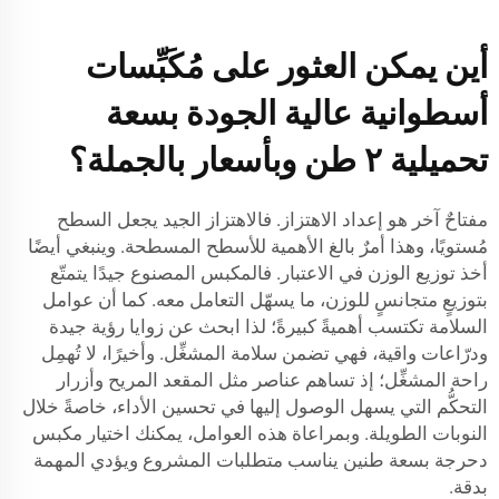
أين يمكن العثور على مُكَبِّسات
أسطوانية عالية الجودة بسعة
تحميلية ٢ طن وبأسعار بالجملة؟
مفتاحٌ آخر هو إعداد الاهتزاز. فالاهتزاز الجيد يجعل السطح
مُستويًا، وهذا أمرٌ بالغ الأهمية للأسطح المسطحة. وينبغي أيضًا
أخذ توزيع الوزن في الاعتبار. فالمكبس المصنوع جيدًا يتمتّع
بتوزيعٍ متجانسٍ للوزن، ما يسهّل التعامل معه. كما أن عوامل
السلامة تكتسب أهميةً كبيرةً؛ لذا ابحث عن زوايا رؤية جيدة
ودرّاعات واقية، فهي تضمن سلامة المشغِّل. وأخيرًا، لا تُهمِل
راحة المشغِّل؛ إذ تساهم عناصر مثل المقعد المريح وأزرار
التحكُّم التي يسهل الوصول إليها في تحسين الأداء، خاصةً خلال
النوبات الطويلة. وبمراعاة هذه العوامل، يمكنك اختيار مكبس
دحرجة بسعة طنين يناسب متطلبات المشروع ويؤدي المهمة
بدقة.