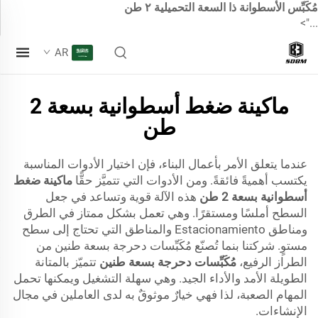
مُكَبِّس الأسطوانة ذا السعة التحميلية ٢ طن
...">
AR
ماكينة ضغط أسطوانية بسعة 2
طن
عندما يتعلق الأمر بأعمال البناء، فإن اختيار الأدوات المناسبة
يكتسب أهميةً فائقةً. ومن الأدوات التي تتميَّز حقًّا
ماكينة ضغط
أسطوانية بسعة 2 طن
هذه الآلة قوية وتساعد في جعل
السطح أملسًا ومستقرًا. وهي تعمل بشكل ممتاز في الطرق
ومناطق Estacionamiento والمناطق التي تحتاج إلى سطح
مستوٍ. شركتنا بنما تُصنّع مُكَبِّسات دحرجة بسعة طنين من
الطراز الرفيع،
مُكَبِّسات دحرجة بسعة طنين
تتميّز بالمتانة
الطويلة الأمد والأداء الجيد. وهي سهلة التشغيل ويمكنها تحمل
المهام الصعبة، لذا فهي خيارٌ موثوقٌ به لدى العاملين في مجال
الإنشاءات.