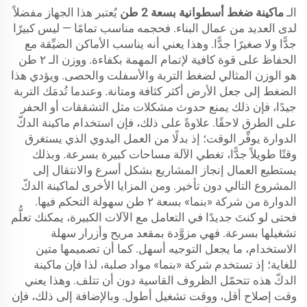
الـ
ماكينة ضغط أسطوانية بسعة 2 طن
يُعتبر هذا الجهاز مفضلاً
لدى العديد من عمال البناء. فحجمه مناسب تمامًا — ليس كبيرًا
جدًّا ولا صغيرًا جدًّا. وهذا يعني أنه يناسب الأماكن الضيِّقة مع
الحفاظ على قوة كافية لإتمام المهمة بكفاءة. ووزن الـ ٢ طن
هو الوزن المثالي لضغط التربة والأسفلت والحصى. ويؤدي هذا
الضغط إلى جعل الأرض أكثر كثافة ومتانة. وعندما تُدمَك التربة
جيدًا، فإن ذلك يمنع حدوث مشكلات مثل التشققات أو الحفر
على الطرق لاحقًا. علاوةً على ذلك، فإن استخدام ماكينة الدكّ
الدوارة يوفِّر الوقت؛ إذ بدلًا من العمل اليدوي الذي يستغرق
وقتًا طويلاً جدًّا، تغطي الآلة مساحات كبيرة بسرعة. وبذلك
يستطيع العمال إنجاز المشاريع بشكل أسرع والانتقال إلى
المشروع التالي دون تأخير. ومن المزايا الأخرى لماكينة الدكّ
الدوارة من شركة «بنما» بسعة ٢ طن سهولة التحكم فيها.
فحتى لو كنتَ جديدًا في التعامل مع الآلات الكبيرة، يمكنك تعلُّم
تشغيلها بسرعة. فهي مزوَّدة بمقعد مريح وأزرار سهلة
الاستخدام، ما يجعل التوجيه أسهل. كما أن تصميمها متين
للغاية؛ إذ تستخدم شركة «بنما» مواد صلبة، لذا فإن ماكينة
الدكّ هذه تتحمّل الظروف القاسية دون أن تتلف. وهذا يعني
وقت إصلاح أقل، ووقت تشغيل أطول. وبالإضافة إلى ذلك، فإن