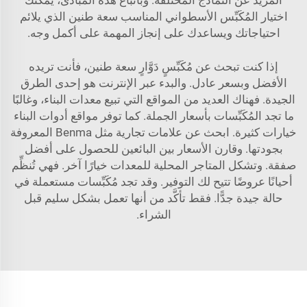
المزيد عن النماذج المختلفة. وباتباع هذه المبادئ، يمكنك
اختيار المُكَبِّس الأسطواني المناسب سعة طنين الذي يلائم
احتياجاتك ويساعدك على إنجاز المهمة على أكمل وجه.
إذا كنت تبحث عن مُكَبِّسٍ دَوَّارٍ سعة طنين، فأنت تريده
الأفضل وبسعر عادل. والبدء عبر الإنترنت هو إحدى الطرق
الجيدة. فهناك العديد من المواقع التي تبيع معدات البناء، وغالبًا
ما تجد المُكَبِّسات بأسعار الجملة. كما توفر مواقع أدوات البناء
خيارات كثيرة. ابحث عن علامات تجارية مثل Benma المعروفة
بجودتها. وقارن الأسعار بين البائعين للحصول على أفضل
صفقة. وتشكل المتاجر المحلية للمعدات خيارًا آخر. فهي تُنظِّم
أحيانًا عروضًا تتيح لك التوفير. وقد تجد مُكَبِّسات مستعملة في
حالة جيدة جدًّا. فقط تأكَّد من أنها تعمل بشكل سليم قبل
الشراء.