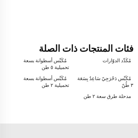
فئات المنتجات ذات الصلة
مُكَدِّد الدوّارات
مُكَبِّس أسطوانة بسعة
تحميلية ٥ طن
مُكَبِّس دَحْرَجِيّ سَاعِدٌ بِسَعَة
مُكَبِّس أسطوانة بسعة
٣ طُنّ
تحميلية ٢ طن
مدحلة طرق سعة ٢ طن