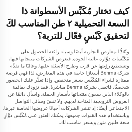
كيف تختار مُكَبِّس الأسطوانة ذا
السعة التحميلية ٢ طن المناسب لكَ
لتحقيق كَبْسٍ فعّال للتربة؟
وتُعَدُّ المعارض التجارية أيضًا وسيلة رائعة للحصول على
مُكَبِّسات دوَّارة عالية الجودة. فتعرض الشركات منتجاتها فيها،
وتستطيع رؤيتها عن قرب وطرح الأسئلة عليها. وغالبًا ما تقدِّم
شركة Benma أسعارًا خاصة في هذه المعارض، لذا فهي فرصة
ممتازة لشراء المُكَبِّس بسعر منخفض. وإذا تعذَّر عليك الحضور
شخصيًّا، فاتصل بشركة Benma مباشرةً. فقد تزودك بقائمة
بالوكلاء الذين يبيعون منتجاتها بأسعار الجملة. واسأل دائمًا عن
العروض الترويجية المتاحة لديهم. ولا تنسَ وسائل التواصل
الاجتماعي أيضًا؛ إذ تنشر الشركات أحيانًا عروضها الخاصة عبرها.
وباستخدام هذه القنوات جميعها، يمكنك العثور على مُكَبِّس دوَّارٍ
سعة طنين متين وبسعر مناسب لك.