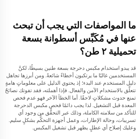
ما المواصفات التي يجب أن تبحث
عنها في مُكَبِّس أسطوانة بسعة
تحميلية ٢ طن؟
قد يبدو استخدام مكبس دحرجة بسعة طنين بسيطًا، لكنَّ
المستخدمين غالبًا ما يرتكبون أخطاءً شائعةً. ومن أبرزها تجاهل
دليل المستخدم عند البدء؛ إذ يحتوي الدليل على معلوماتٍ هامةٍ
تتعلَّق بالاستخدام الآمن والفعال. فإذا أهملته، فقد تفوتك نصائحٌ
تمنع حدوث مشكلاتٍ لاحقًا. أما الخطأ الآخر فهو عدم فحص
المعدة قبل التشغيل. لذا يجب دائمًا فحص مكبس الدحرجة
للتأكد من سلامته الكاملة، وذلك عبر التحقُّق من وجود أي
تسريبات، وحالة الإطارات، وعمل أجهزة التحكُّم بشكلٍ سليم.
وعليك إصلاح أي عطلٍ يظهر قبل تشغيل المكبس.