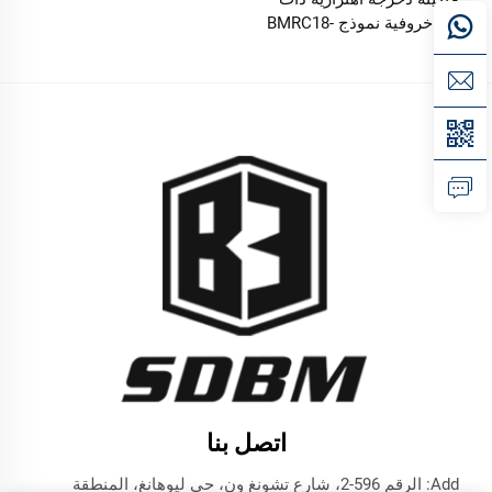
أقدام خروفية نموذج BMRC18-
1660 كجم / 1800 كجم
اتصل بنا
Add: الرقم 596-2، شارع تشونغ ون، حي ليوهانغ، المنطقة