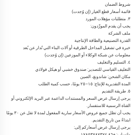
شروط الضمان
قائمة أسعار قطع الغيار (إن وُجدت)
٣. متطلبات مؤهلات المورد
يجب أن يقدم المورِّدون:
ملف الشركة
القدرة التصنيعية والطاقة الإنتاجية
خبرة في تشغيل المداحل الطرقية أو آلات البناء التي تُدار عن بُعد
معلومات عن شبكة الوكلاء أو الموزعين (إن وُجدت)
٤. التسليم والتغليف
التغليف القياسي للتصدير: صندوق خشبي أو هيكل فولاذي
مكان الشحن: شاندونغ، الصين
المدة التقديرية للإنتاج: ١٥–٢٥ يومًا، حسب كمية الطلب
٥. طريقة التقديم
يرجى إرسال عرض السعر والمستندات الداعمة عبر البريد الإلكتروني أو
القناة الرسمية للاستفسار.
يجب أن تظل جميع عروض الأسعار سارية المفعول لمدة لا تقل عن ٣٠ يومًا
ابتداءً من تاريخ التقديم.
يرجى إرسال عرض أسعاركم إلى:
واتساب: +٨٦ ١٧٨٥٣٧٨٧٣٧٤