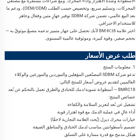
الأسطوانة وشدة الاهتزاز وأداء المحرك. ومع شراكات مستقرة مع مصنّعي
المحركات، وتسليم سريع، وتخصيص حسب الطلب (OEM/ODM)، ودعم ما
بعد البيع عالمي، تضمن شركة SDBM توفير جهازٍ متين وفعال وجاهز
للاستخدام الاحترافي.
اختر علامة BM
لأنك تحصل على جهاز متميز تدعمه مصنعٌ موثوقٌ به —
RC18
بحجم صغير، وقوة كبيرة، وموثوقية عالمية المستوى.
طلب عرض الأسعار
1. معلومات المنتج
تدعو شركة SDBM المصنّعين المؤهلين والموردين والموزعين والوكلاء
العالميين لتقديم عروض أسعار للمنتج التالي:
BMRC18 — أسطوانة تسوية/دمك للخنادق والطرق تعمل بالتحكم عن بُعد
خصائص المنتج:
تشغيل عن بُعد لتعزيز السلامة والكفاءة
أداء عالٍ في عملية الدمك مع قوة اهتزاز قوية
خيارات محرك ديزل (يُحدد العلامة التجارية لاحقًا)
تصميم بأسطوانتين مناسب لدمك الخنادق والمناطق الضيقة
هيكل مدمج مع قدرة ممتازة على التسلق