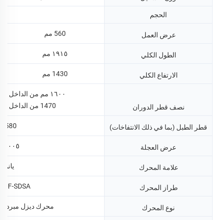
الحجم
560 مم
عرض العمل
١٩١٥ مم
الطول الكلي
1430 مم
الارتفاع الكلي
١٦٠٠ مم من الداخل و٢٢١٠ مم من الخارج
1470 من الداخل و2310 من الخارج
نصف قطر الدوران
580مم
قطر الطبل (بما في ذلك الانتفاخات)
١٠٠٥ مم
عرض العجلة
يانمار
علامة المحرك
80F-SDSA
طراز المحرك
محرك ديزل مبرد بالماء بـ 
نوع المحرك