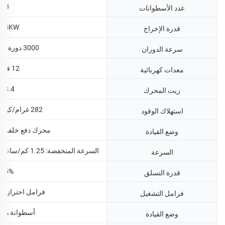
3
عدد الأسطوانات
7.8KW
قدرة الإخراج
3000 دورة في الدقيقة
سرعة الدوران
12 فولت
معدات كهربائية
3.4ل
زيت المحرك
282 غرام/كيلوواط ساعة
استهلاك الوقود
محرك دفع خلفي ثنا
وضع القيادة
السرعة المنخفضة: 1.25 كم/ساعة، السرعة العالية: 2.5 كم/ساعة
السرعة
45%
قدرة التسلق
فرامل احترازية 
فرامل التشغيل
أسطوانة هيدر
وضع القيادة