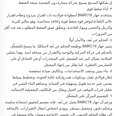
إن هيكلها المدمج يسمح بحركة ممتازة دون التضحية بسعة الضغط.
٣. أداء ضغط قوي
يستخدم جهاز BMRC18 أسطوانة فولاذية ذات اهتزاز مزدوج ونظام اهتزاز
عالي الكفاءة لتوفير قوة ضغط قوية وكثافة متجانسة. وهو مثالي للتربة
والرمل والحصى ومواد القاعدة، ويحقّق عمق الضغط المطلوب بعد عدد أقل
من المرورات.
٤. التحكم عن بُعد، والأمان أولًا
يتميز جهاز BMRC18 بوظيفة التحكم عن بُعد لاسلكيًا، ما يسمح للمُشغِّل
بالتحكم في حركة المركبة والتوجيه والاهتزاز من مسافة آمنة. وهذا يحسّن
السلامة بشكل كبير عند التشغيل على المنحدرات أو في الخنادق أو على
التضاريس الخطرة، كما يقلل من إجهاد المشغل.
٥. بناء متين ومتعدد الاستخدامات، وتكاليف صيانة منخفضة
إطار فولاذي ثقيل، ومكونات هيدروليكية عالية الجودة، وتخطيط مبسّط
يضمن عمر خدمة طويل وسهولة في الصيانة. ويساهم البناء المتين في
تقليل فترات التوقف عن العمل ويقلل من التكاليف التشغيلية الإجمالية.
٦. التصميم المركّز على المشغِّل
ورغم أن جهاز BMRC18 يعمل عن بُعد، فإنه مصمم لتحقيق استجابة سلسة،
وتحكم دقيق، وتشغيل مستقر. ويؤدي انخفاض انتقال الاهتزازات، بالإضافة
إلى نظام التحكم البديهي، إلى تحسين الإنتاجية وضمان نتائج متسقة في