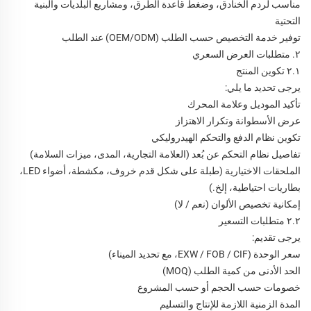
مناسب لردم الخنادق، وضغط قاعدة الطرق، ومشاريع البلديات والبنية
التحتية
توفير خدمة التخصيص حسب الطلب (OEM/ODM) عند الطلب
٢. متطلبات العرض السعري
٢.١ تكوين المنتج
يرجى تحديد ما يلي:
تأكيد الموديل وعلامة المحرك
عرض الأسطوانة وتكرار الاهتزاز
تكوين نظام الدفع والتحكم الهيدروليكي
تفاصيل نظام التحكم عن بُعد (العلامة التجارية، المدى، ميزات السلامة)
الملحقات الاختيارية (طبلة على شكل قدم خروف، مكشطة، أضواء LED،
بطاريات احتياطية، إلخ.)
إمكانية تخصيص الألوان (نعم / لا)
٢.٢ متطلبات التسعير
يرجى تقديم:
سعر الوحدة (EXW / FOB / CIF، مع تحديد الميناء)
الحد الأدنى من كمية الطلب (MOQ)
خصومات حسب الحجم أو حسب المشروع
المدة الزمنية اللازمة للإنتاج والتسليم