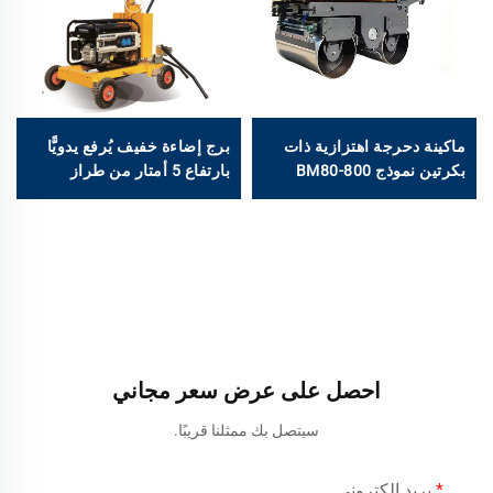
ماكينة دحرجة اهتزازية ذات
برج إضاءة خفيف يُرفع يدويًّا
بكرتين نموذج BM80-800
بارتفاع 5 أمتار من طراز
كجم
SMLV400AB
احصل على عرض سعر مجاني
سيتصل بك ممثلنا قريبًا.
بريد إلكتروني