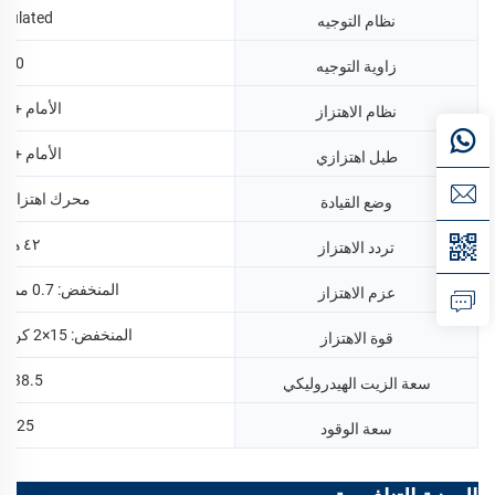
iculated
نظام التوجيه
30
زاوية التوجيه
الأمام + ا
نظام الاهتزاز
الأمام + ا
طبل اهتزازي
محرك اهتزاز ه
وضع القيادة
٤٢ هرتز
تردد الاهتزاز
المنخفض: 0.7 مم، العالي: 1.4 مم
عزم الاهتزاز
المنخفض: 15×2 كن، العالي: 30×2 كن
قوة الاهتزاز
38.5 لترًا
سعة الزيت الهيدروليكي
25 لتر
سعة الوقود