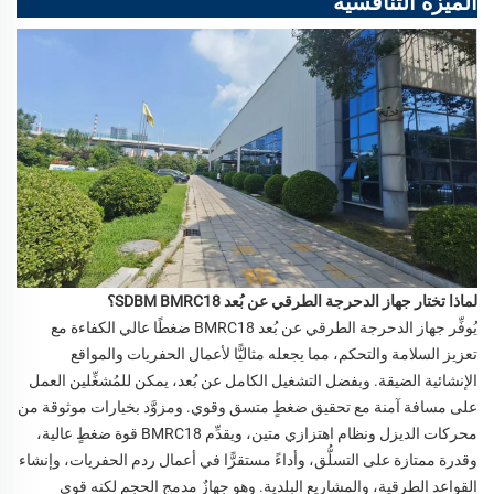
الميزة التنافسية
لماذا تختار جهاز الدحرجة الطرقي عن بُعد SDBM BMRC18؟
يُوفِّر جهاز الدحرجة الطرقي عن بُعد BMRC18 ضغطًا عالي الكفاءة مع
تعزيز السلامة والتحكم، مما يجعله مثاليًّا لأعمال الحفريات والمواقع
الإنشائية الضيقة. وبفضل التشغيل الكامل عن بُعد، يمكن للمُشغِّلين العمل
على مسافة آمنة مع تحقيق ضغطٍ متسق وقوي. ومزوَّد بخيارات موثوقة من
محركات الديزل ونظام اهتزازي متين، ويقدِّم BMRC18 قوة ضغطٍ عالية،
وقدرة ممتازة على التسلُّق، وأداءً مستقرًّا في أعمال ردم الحفريات، وإنشاء
القواعد الطرقية، والمشاريع البلدية. وهو جهازٌ مدمج الحجم لكنه قوي