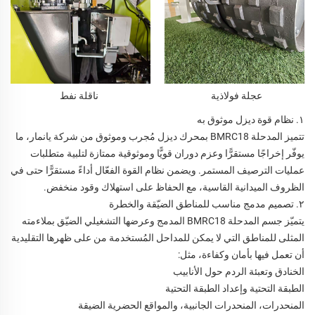
عجلة فولاذية
ناقلة نفط
١. نظام قوة ديزل موثوق به
تتميز المدحلة BMRC18 بمحرك ديزل مُجرب وموثوق من شركة يانمار، ما
يوفّر إخراجًا مستقرًّا وعزم دوران قويًّا وموثوقية ممتازة لتلبية متطلبات
عمليات الترصيف المستمر. ويضمن نظام القوة الفعّال أداءً مستقرًّا حتى في
الظروف الميدانية القاسية، مع الحفاظ على استهلاك وقود منخفض.
٢. تصميم مدمج مناسب للمناطق الضيّقة والخطرة
يتميّز جسم المدحلة BMRC18 المدمج وعرضها التشغيلي الضيّق بملاءمته
المثلى للمناطق التي لا يمكن للمداحل المُستخدمة من على ظهرها التقليدية
أن تعمل فيها بأمان وكفاءة، مثل:
الخنادق وتعبئة الردم حول الأنابيب
الطبقة التحتية وإعداد الطبقة التحتية
المنحدرات، المنحدرات الجانبية، والمواقع الحضرية الضيقة