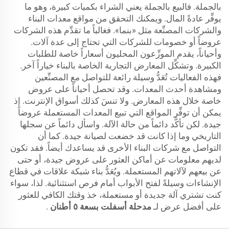
بالجملة. فالبيع بالجملة يعني الشراء بكميات كبيرة، وهو ما
يوفِّر عادةً المال. ويمكنك التحقق من مواقع معدات البناء
والشركات المصنِّعة مثل «بنما». فغالباً ما تقدِّم هذه الشركات
عروضاً أو خصومات للشركات التي تحتاج إلى عدة آلات.
وأحياناً، يقدم الموزِّعون المحليون أسعاراً خاصة للطلبات
الكبيرة. وتشكِّل المعارض التجارية الخاصة بالبناء خياراً آخر.
فهذه الفعاليات تُعَدُّ وسيلة رائعة للتواصل مع المصنِّعين
ومشاهدة أحدث المعدات. وقد تحصل أحياناً على عروض
خاصة خلال هذه المعارض. ولا تنسَ كذلك أسواق الإنترنت. إذ
يمكن أن توفِّر المواقع التي تبيع المعدات المستعملة عروضاً
جيدة. لكن تأكَّد دائماً من حالة الآلة. واسأل دائماً عن سجلها
التاريخي وما إذا كانت قد خضعت لصيانة جيدة. كما أن
التواصل مع شركات البناء الأخرى قد يساعدك أيضاً. فقد تكون
لديهم معلومات عن أماكن العثور على عروض جيدة، أو حتى
عن بيعهم لآلاتهم المستعملة. ويُعَدُّ بناء شبكة علاقات في قطاع
الإنشاءات وسيلةً لفتح الأبواب أمام فرص استثنائية. لذا، سواء
كنت تشتري آلة جديدة أو مستعملة، خذ وقتك الكافي للعثور
على أفضل عرض لـ
مدحلة أسفلت بسعة ٥ أطنان
.