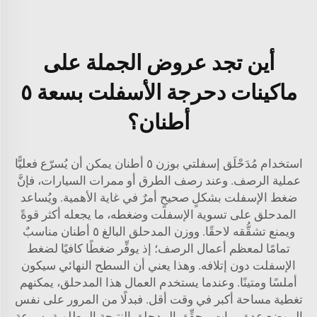
أين تجد عروض الجملة على
ماكينات دحرجة الأسفلت بسعة ٥
أطنان؟
استخدام مُدَحْلَق إسفلتي بوزن ٥ أطنان يمكن أن يُسرّع فعليًّا
عملية الرصف. وعند رصف الطرق أو ممرات السيارات، فإنَّ
ضغط الإسفلت بشكلٍ صحيحٍ أمرٌ في غاية الأهمية. ويُساعد
المدحلق على تسوية الإسفلت وضغطه، ما يجعله أكثر قوةً
ويمنع تشقُّقه لاحقًا. ووزن المدحلق البالغ ٥ أطنان مناسبٌ
تمامًا لمعظم أعمال الرصف؛ إذ يوفِّر ضغطًا كافيًا لضغط
الإسفلت دون إتلافه. وهذا يعني أن السطح النهائي سيكون
أملسًا ومتينًا. وعندما يستخدم العمال هذا المدحلق، يمكنهم
تغطية مساحة أكبر في وقت أقل. فبدلًا من المرور على نفس
الموضع عدة مرات، يحقِّق المدحلق النتيجة المطلوبة بسرعةٍ