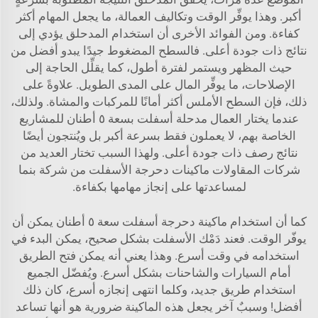
أكبر. وهذا يوفِّر الوقت وتكاليف العمالة، ما يجعل المهام أكثر
كفاءة. ومن الفوائد الأخرى أن استخدام المدحلق يؤدي إلى
نتائج ذات جودة أعلى. فالسطح المضغوط جيدًا يبدو أفضل من
حيث المظهر ويستمر لفترة أطول، كما يقلِّل الحاجة إلى
الإصلاحات، ما يوفِّر المال على المدى الطويل. علاوةً على
ذلك، فإن السطح الأملس أكثر أمانًا للمركبات والمشاة. ولذلك،
عندما يختار العمال
مدحلة أسفلت بسعة ٥ أطنان
للمشاريع
الخاصة بهم، لا يعملون فقط بسرعة أكبر بل ويُنتجون أيضًا
نتائج رصف ذات جودة أعلى. ولهذا السبب تختار العديد من
شركات المقاولات ماكينات دحرجة الأسفلت من شركة بنما
لمساعدتها على إنجاز مهامها بكفاءة.
كما أن استخدام ماكينة دحرجة أسفلت سعة ٥ أطنان يمكن أن
يوفّر الوقت. فعند دَمْك الأسفلت بشكل صحيح، يمكن البدء في
استخدامه في وقت أسرع. وهذا يعني أنه يمكن فتح الطريق
أمام السيارات والشاحنات بشكل أسرع. ويُفضّل الجميع
استخدام طريق جديد، وكلما انتهى إنجازه أسرع، كان ذلك
أفضل! وسببٌ آخر يجعل هذه الماكينة ضرورية هو أنها تساعد