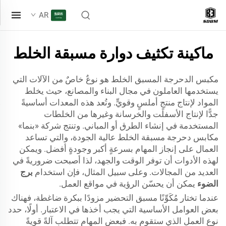
AR
ماكينة تكثيف دوارة مسبقة الخلط
مكبس الدحرجة المسبق الخلط هو نوعٌ خاصٌ من الآلات التي
يستخدمها العاملون في مجال البناء والمصانع، حيث يخلط
المواد لإنتاج منتجٍ أملسٍ وقويٍّ. وتُعد هذه المعدات أساسيةً
جدًّا لإنتاج الأسفلت والخرسانة وغيرها من الخلطات
المستخدمة في إنشاء الطرق أو المباني. وتنتج شركة «بنما»
مكابس دحرجة مسبقة الخلط عالية الجودة، والتي تساعد
العمال على إنجاز المهام بسرعةٍ أكبر وجودةٍ أفضل. ويمكن
لهذه الأدوات أن توفر الوقت والجهد، لذا أصبحت ضروريةً في
العديد من المجالات. وعلى سبيل المثال، فإن استخدام
برج
الضوء
يمكن أن يحسّن الرؤية في مواقع العمل.
عندما تختار مُكَوِّنًا مسبق التحضير مزودًا ببكرة ضاغطة، فهناك
بعض العوامل الأساسية التي يجب أخذها في الاعتبار. أولًا، حدد
نوع العمل الذي ستقوم به. فبعض المهام تتطلب آلةً قويةً