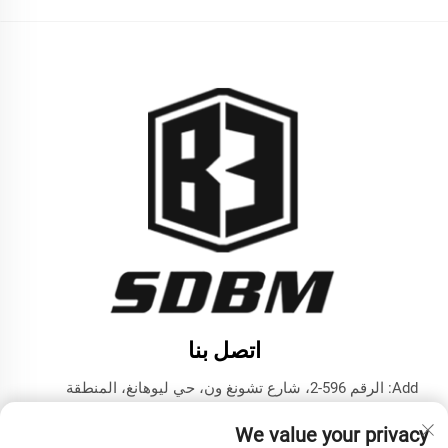
اتصل بنا
Add: الرقم 596-2، شارع تشونغ ون، حي ليوهانغ، المنطقة
التكنولوجية المتقدمة، مدينة جينينغ، مقاطعة شاندونغ
We value your privacy
هاتف:
+86-17853787374