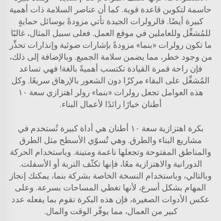
حاسمة لتكوين قاعدة قوية. كما أن عناصر السلامة ذات أهمية
كبيرة أيضًا. فالرولرات الجيدة تأتي مزودةً بوسائل حمايةٍ
للمُشغِّل وللعاملين في موقع العمل. فعلى سبيل المثال، غالبًا
ما تكون رولرات «بنما» مزودةً بإشارات ضوئية وإنذارات تحذِّر
من وجود خطر، مما يضمن سلامة الجميع. وبالإضافة إلى ذلك،
فإن راحة قمرة القيادة تكتسب أهميةً بالغة! فهي تساعد
المُشغِّل على البقاء مركزًا دون الشعور بالإرهاق سريعًا. وكل
هذه العوامل تجعل رولرات «بنما»
رولر اهتزازي سعة ١٠
أطنان
خيارًا رائدًا لأعمال البناء.
بكرة اهتزازية سعة ١٠ أطنان هي أداة كبيرة تُستخدم في
مشاريع البناء والطرق. وهي تُسوّي الأسطح مثل الطرق
والمناطق المفتوحة وتجعلها ناعمة ومتينة. وباستخدام الحركة
الدورانية والاهتزازية معًا، فإنها تكثّف التربة أو الأسفلت.
وبالتالي، وباستخدام النسخة الخاصة بشركة بنما، يمكنك إنجاز
المهام بشكل أسرع، لأنها تغطي المساحات بسرعة. وعلى
عكس الأدوات الصغيرة، فإن هذه البكرة تقوم بما يفعله عدد
كبير من العمال، مما يوفّر الوقت والمال.