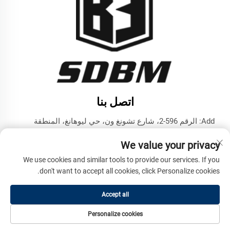
اتصل بنا
Add: الرقم 596-2، شارع تشونغ ون، حي ليوهانغ، المنطقة
التكنولوجية المتقدمة، مدينة جينينغ، مقاطعة شاندونغ
We value your privacy
هاتف:
+86-17853787374
We use cookies and similar tools to provide our services. If you
البريد الإلكتروني:
[email protected]
don't want to accept all cookies, click Personalize cookies.
Accept all
حقوق الطبع والنشر © شركة شاندونغ بنما للمachinery الهندسية
المحدودة. جميع الحقوق محفوظة -
سياسة الخصوصية
Personalize cookies