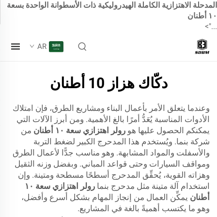
المدحلة الاهتزازية الكاملة الهيدروليكية ذات الأسطوانة الواحدة بسعة
١٠ أطنان
...">
AR
دكّاك هزاز 10 أطنان
وعندما يتعلق الأمر بأعمال البناء ومشاريع الطرق، فإن امتلاك
الأدوات المناسبة يُعَدُّ أمرًا بالغ الأهمية. ومن أبرز الآلات التي
يمكنكم الحصول عليها هو
رولر اهتزازي سعة ١٠ أطنان
من
شركة بنما. ويُستخدم هذا المدحرج الكبير لضغط التربة
والأسفلت والمواد المشابهة. وهو مناسب جدًّا لأعمال الطرق
ومواقف السيارات وحتى قواعد المباني. وبفضل وزنه الثقيل
وهزاته القوية، يُحقِّق المدحرج أسطحًا مسطحة ومتينة. وإن
استخدام آلة متينة مثل مدحرج بنما
رولر اهتزازي سعة ١٠
أطنان
يمكِّن العمال من إنجاز المهام بشكل أسرع وأفضل،
وهو ما يكتسب أهميةً بالغة في المشاريع.