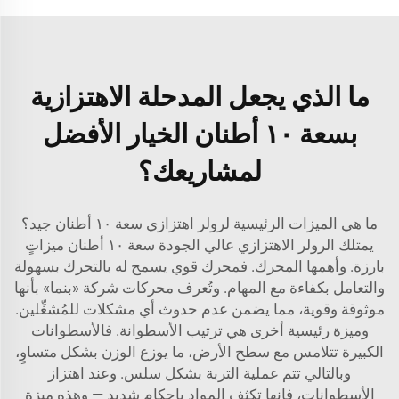
ما الذي يجعل المدحلة الاهتزازية
بسعة ١٠ أطنان الخيار الأفضل
لمشاريعك؟
ما هي الميزات الرئيسية لرولر اهتزازي سعة ١٠ أطنان جيد؟
يمتلك الرولر الاهتزازي عالي الجودة سعة ١٠ أطنان ميزاتٍ
بارزة. وأهمها المحرك. فمحرك قوي يسمح له بالتحرك بسهولة
والتعامل بكفاءة مع المهام. وتُعرف محركات شركة «بنما» بأنها
موثوقة وقوية، مما يضمن عدم حدوث أي مشكلات للمُشغِّلين.
وميزة رئيسية أخرى هي ترتيب الأسطوانة. فالأسطوانات
الكبيرة تتلامس مع سطح الأرض، ما يوزع الوزن بشكل متساوٍ،
وبالتالي تتم عملية التربة بشكل سلس. وعند اهتزاز
الأسطوانات، فإنها تكثف المواد بإحكام شديد — وهذه ميزة