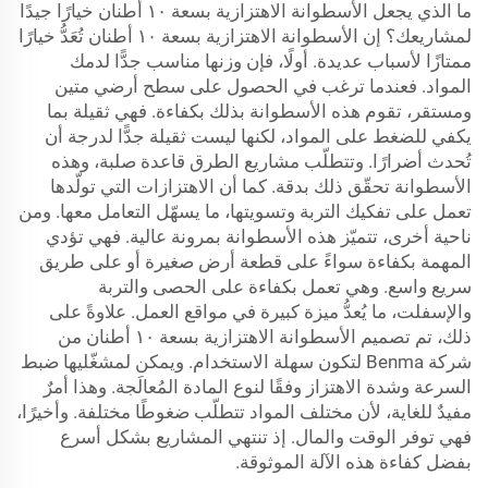
ما الذي يجعل الأسطوانة الاهتزازية بسعة ١٠ أطنان خيارًا جيدًا
لمشاريعك؟ إن الأسطوانة الاهتزازية بسعة ١٠ أطنان تُعَدُّ خيارًا
ممتازًا لأسباب عديدة. أولًا، فإن وزنها مناسب جدًّا لدمك
المواد. فعندما ترغب في الحصول على سطح أرضي متين
ومستقر، تقوم هذه الأسطوانة بذلك بكفاءة. فهي ثقيلة بما
يكفي للضغط على المواد، لكنها ليست ثقيلة جدًّا لدرجة أن
تُحدث أضرارًا. وتتطلّب مشاريع الطرق قاعدة صلبة، وهذه
الأسطوانة تحقّق ذلك بدقة. كما أن الاهتزازات التي تولّدها
تعمل على تفكيك التربة وتسويتها، ما يسهّل التعامل معها. ومن
ناحية أخرى، تتميّز هذه الأسطوانة بمرونة عالية. فهي تؤدي
المهمة بكفاءة سواءً على قطعة أرض صغيرة أو على طريق
سريع واسع. وهي تعمل بكفاءة على الحصى والتربة
والإسفلت، ما يُعدُّ ميزة كبيرة في مواقع العمل. علاوةً على
ذلك، تم تصميم الأسطوانة الاهتزازية بسعة ١٠ أطنان من
شركة Benma لتكون سهلة الاستخدام. ويمكن لمشغّليها ضبط
السرعة وشدة الاهتزاز وفقًا لنوع المادة المُعالَجة. وهذا أمرٌ
مفيدٌ للغاية، لأن مختلف المواد تتطلّب ضغوطًا مختلفة. وأخيرًا،
فهي توفر الوقت والمال. إذ تنتهي المشاريع بشكل أسرع
بفضل كفاءة هذه الآلة الموثوقة.