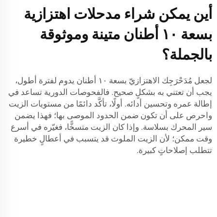
أين يمكن شراء مدحلات اهتزازية
بسعة ١٠ أطنان متينة وموثوقة
بالجملة؟
لجعل مُدَحْرَجِك الاهتزازيّ بسعة ١٠ أطنان يدوم لفترة أطول،
يجب أن تعتني به بشكلٍ صحيح. فالفحوصات الدورية تساعد في
إطالة عمره وتحسين أدائه. أولًا، تأكَّد دائمًا من مستويات الزيت
واحرص على أن تكون ضمن الحدود الموصى بها؛ فهذا يضمن
سير المحرك بسلاسة. وإذا كان الزيت متسخًّا، فغيّره في أسرع
وقت ممكن؛ لأن الزيت الملوث قد يتسبب في أعطالٍ خطيرة
تتطلب إصلاحاتٍ كبيرة.