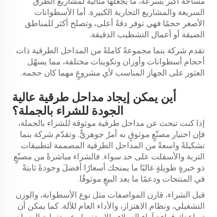
مساحة أكبر بسرعة، ما يجعلها مثاليةً لمشاريع الطرق
السريعة والمشاريع التجارية الكبيرة. أما الأسطوانات
الأصغر حجمًا فهي توفر دقةً أعلى، وتصلح أكثر للمناطق
الضيقة أو أعمال التشطيب الدقيقة.
تقدم شركة بنما مجموعةً كاملةً من المداحل الطرقية ذات
أحجام أسطوانات وأوزان وتكوينات مختلفة، مما يسهّل
العثور على الجهاز المناسب لأي مشروعٍ مهما كان حجمه.
أين يمكن إيجاد مداحل طرقية عالية
الجودة للشراء بالجملة؟
إذا كنت تبحث عن مداحل طرقية موثوقة للشراء بالجملة،
فإن اختيار مصنّعٍ موثوقٍ به أمرٌ جوهريٌّ. وتقدّم شركة بنما
تشكيلةً واسعةً من المداحل الطرقية المصممة لتطبيقات
التربة والأسفلت على حد سواء. فالشراء مباشرةً من مصنّعٍ
ذو خبرةٍ طويلةٍ غالبًا ما يمنحك أسعارًا أفضلَ وجودةً ثابتةً
في المنتجات ودعمًا ما بعد البيعٍ موثوقًا.
قبل الشراء، قارن المواصفات مثل نوع الأسطوانة، والوزن
التشغيلي، ونظام الاهتزاز، والأداء العام للآلة. كما يمكن أن
تساعدك قراءة آراء العملاء والاستفسار عن تغطية الضمان