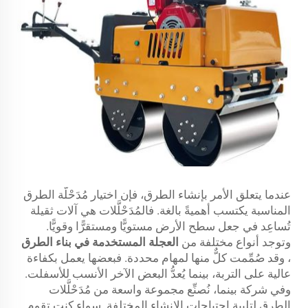
عندما يتعلق الأمر بإنشاء الطرق، فإن اختيار مُدَحْلَّة الطرق
المناسبة يكتسب أهميةً بالغة. فالمُدَحْلَّلات هي آلات ثقيلة
تُساعِد في جعل سطح الأرض مستويًّا ومستقرًّا وقويًّا.
وتوجد أنواع مختلفة من
العجلة المستخدمة في بناء الطرق
، وقد صُمِّمت كلٌّ منها لمهام محددة. فبعضها يعمل بكفاءة
عالية على التربة، بينما يُعدُّ البعض الآخر الأنسب للأسفلت.
وفي شركة بينما، نُصنِّع مجموعة واسعة من مُدَحْلَّلات
الطرق لتلبية احتياجات الإنشاء المختلفة. سواء كنت تقوم