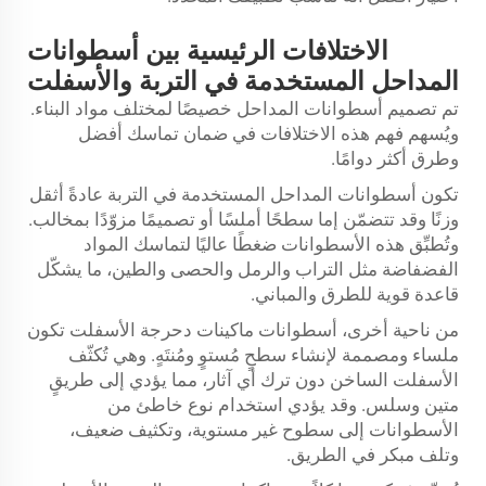
الاختلافات الرئيسية بين أسطوانات
المداحل المستخدمة في التربة والأسفلت
تم تصميم أسطوانات المداحل خصيصًا لمختلف مواد البناء.
ويُسهم فهم هذه الاختلافات في ضمان تماسك أفضل
وطرق أكثر دوامًا.
تكون أسطوانات المداحل المستخدمة في التربة عادةً أثقل
وزنًا وقد تتضمّن إما سطحًا أملسًا أو تصميمًا مزوّدًا بمخالب.
وتُطبِّق هذه الأسطوانات ضغطًا عاليًا لتماسك المواد
الفضفاضة مثل التراب والرمل والحصى والطين، ما يشكّل
قاعدة قوية للطرق والمباني.
من ناحية أخرى، أسطوانات ماكينات دحرجة الأسفلت تكون
ملساء ومصممة لإنشاء سطحٍ مُستوٍ ومُنتَهٍ. وهي تُكثّف
الأسفلت الساخن دون ترك أي آثار، مما يؤدي إلى طريقٍ
متين وسلس. وقد يؤدي استخدام نوع خاطئ من
الأسطوانات إلى سطوح غير مستوية، وتكثيف ضعيف،
وتلف مبكر في الطريق.