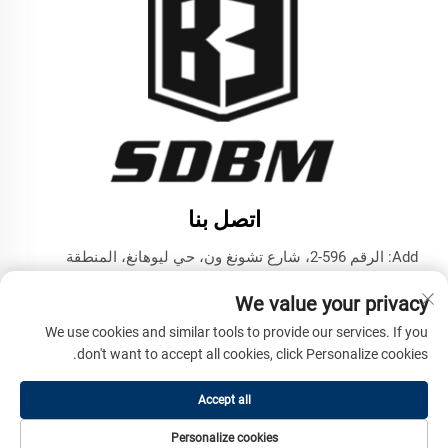
اتصل بنا
Add: الرقم 596-2، شارع تشونغ ون، حي ليوهانغ، المنطقة
التكنولوجية المتقدمة، مدينة جينينغ، مقاطعة شاندونغ
We value your privacy
هاتف:
+86-17853787374
We use cookies and similar tools to provide our services. If you
البريد الإلكتروني:
[email protected]
don't want to accept all cookies, click Personalize cookies.
Accept all
حقوق الطبع والنشر © شركة شاندونغ بنما للمachinery الهندسية
المحدودة. جميع الحقوق محفوظة -
سياسة الخصوصية
Personalize cookies