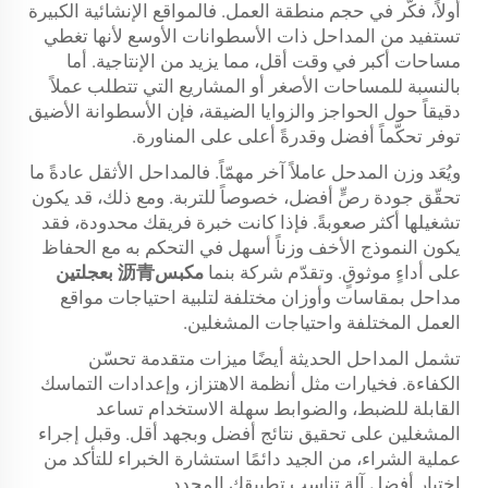
أولاً، فكّر في حجم منطقة العمل. فالمواقع الإنشائية الكبيرة
تستفيد من المداحل ذات الأسطوانات الأوسع لأنها تغطي
مساحات أكبر في وقت أقل، مما يزيد من الإنتاجية. أما
بالنسبة للمساحات الأصغر أو المشاريع التي تتطلب عملاً
دقيقاً حول الحواجز والزوايا الضيقة، فإن الأسطوانة الأضيق
توفر تحكّماً أفضل وقدرةً أعلى على المناورة.
ويُعَد وزن المدحل عاملاً آخر مهمّاً. فالمداحل الأثقل عادةً ما
تحقّق جودة رصٍّ أفضل، خصوصاً للتربة. ومع ذلك، قد يكون
تشغيلها أكثر صعوبةً. فإذا كانت خبرة فريقك محدودة، فقد
يكون النموذج الأخف وزناً أسهل في التحكم به مع الحفاظ
على أداءٍ موثوقٍ. وتقدّم شركة بنما
مكبس沥青 بعجلتين
مداحل بمقاسات وأوزان مختلفة لتلبية احتياجات مواقع
العمل المختلفة واحتياجات المشغلين.
تشمل المداحل الحديثة أيضًا ميزات متقدمة تحسّن
الكفاءة. فخيارات مثل أنظمة الاهتزاز، وإعدادات التماسك
القابلة للضبط، والضوابط سهلة الاستخدام تساعد
المشغلين على تحقيق نتائج أفضل وبجهد أقل. وقبل إجراء
عملية الشراء، من الجيد دائمًا استشارة الخبراء للتأكد من
اختيار أفضل آلة تناسب تطبيقك المحدد.