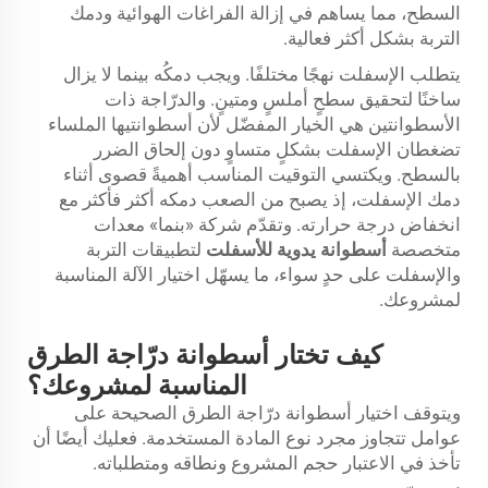
السطح، مما يساهم في إزالة الفراغات الهوائية ودمك
التربة بشكل أكثر فعالية.
يتطلب الإسفلت نهجًا مختلفًا. ويجب دمكُه بينما لا يزال
ساخنًا لتحقيق سطحٍ أملسٍ ومتينٍ. والدرّاجة ذات
الأسطوانتين هي الخيار المفضّل لأن أسطوانتيها الملساء
تضغطان الإسفلت بشكلٍ متساوٍ دون إلحاق الضرر
بالسطح. ويكتسي التوقيت المناسب أهميةً قصوى أثناء
دمك الإسفلت، إذ يصبح من الصعب دمكه أكثر فأكثر مع
انخفاض درجة حرارته. وتقدّم شركة «بنما» معدات
متخصصة
أسطوانة يدوية للأسفلت
لتطبيقات التربة
والإسفلت على حدٍ سواء، ما يسهّل اختيار الآلة المناسبة
لمشروعك.
كيف تختار أسطوانة درّاجة الطرق
المناسبة لمشروعك؟
ويتوقف اختيار أسطوانة درّاجة الطرق الصحيحة على
عوامل تتجاوز مجرد نوع المادة المستخدمة. فعليك أيضًا أن
تأخذ في الاعتبار حجم المشروع ونطاقه ومتطلباته.