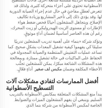
الأسطوانية تحتوي على أجزاء متحركة كثيرة، ولذلك قد
تتعرض لعطلٍ مفاجئٍ في حال عدم إجراء الصيانة الدورية
لها. وقد يؤدي ذلك إلى تأخير المشاريع وزيادة تكاليف
الإصلاح. ويتجاهل المشغلون أحيانًا فحص ضغط هواء
الإطارات أو مستوى الزيت الهيدروليكي أو زيت المحرك،
رغم أن هذه العناصر أساسيةٌ لضمان أداءٍ موثوقٍ.
وتؤكد شركة «بنما» على أهمية تدريب المشغلين تدريبًا
سليمًا كي يفهموا كيفية تشغيل المعدات بشكلٍ صحيح. كما
تساعد عمليات التفتيش المنتظمة والصيانة المجدولة في
الحفاظ على الماكينات في حالة تشغيلٍ ممتازة. وبمعالجة
هذه المشكلات الشائعة مبكرًا، يمكن للمشغلين تجنُّب
الأخطاء المكلفة وضمان
مكبس لف صغير
أداءٍ فعّالٍ.
أفضل الممارسات لتفادي مشكلات آلات
التسطيح الأسطوانية
يبدأ منع المشكلات المتعلقة بمكابس الأسطوانة بالتدريب
السليم. وينبغي أن يفهم المشغلون الميزات والضوابط
الخاصة لمكبس الأسطوانة من شركة بنما الذي