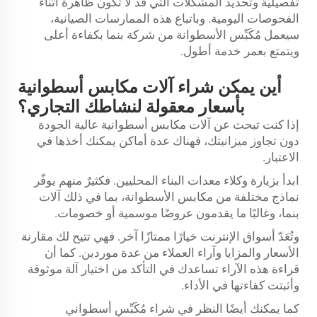
تفصيلية وتحديد المشكلات التي قد لا تكون ظاهرة أثناء
الفحوصات اليومية. وباتباع هذه الممارسات الصيانية،
سيعمل مُكَبِّس الأسطوانة من شركة بنما بكفاءة أعلى
ويتمتع بعمر خدمة أطول.
أين يمكن شراء آلات مكابس أسطوانية
بأسعار معقولة لنشاطك التجاري؟
إذا كنت تبحث عن آلات مكابس أسطوانية عالية الجودة
دون تجاوز ميزانيتك، فهناك عدة أماكن يمكنك أخذها في
الاعتبار.
ابدأ بزيارة وكلاء معدات البناء المحليين. فكثيرٌ منهم يوفّر
نماذج مختلفة من مكابس الأسطوانة، بما في ذلك آلات
بنما، وغالبًا ما يقدمون عروضًا موسمية أو خصومات.
وتُعَدّ أسواق الإنترنت خيارًا ممتازًا آخر. فهي تتيح لك مقارنة
الأسعار والمزايا وآراء العملاء من عدة موردين. كما أن
قراءة هذه الآراء تساعدك في التأكد من اختيار آلة موثوقة
وأثبتت كفاءتها في الأداء.
كما يمكنك أيضًا النظر في شراء مُكَبِّسٍ أسطواني