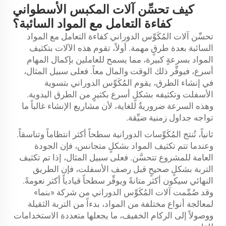
كيف تحسِّن آلات المكبس الأسطواني
كفاءة التعامل مع المواد السائبة؟
تحسِّن آلات المُكَوِّس الدوراني كفاءة التعامل مع المواد
السائبة بعدة طرقٍ مهمة. أولاً، تقوم هذه الآلات بتكثيف
المواد بسرعةٍ كبيرة، مما يسمح للعاملين بإكمال المهام
أسرع، فيوفِّر ذلك الوقت والمال معاً. فعلى سبيل المثال،
في إنشاء الطرق، يقوم المُكَوِّس الدوراني بتسوية
الأسفلت وتكثيفه بشكلٍ أسرع بكثيرٍ من الطرق اليدوية.
وهذه السرعة ضروريةٌ للغاية، لأن مشاريع الإنشاء غالباً ما
تواجه جداول زمنية ضيِّقة.
ثانياً، تُنتج المُكَوِّسات الدورانية سطحاً أكثر انتظاماً وتناسقاً.
وعندما تتم تكثيف المواد بشكلٍ متجانس، فإن الجودة
العامة للمشروع تتحسَّن. فعلى سبيل المثال، إذا تم تكثيف
التربة بشكلٍ صحيحٍ قبل رصف الأسفلت، فإن الطريق
النهائي سيكون أكثر متانةً ويوفِّر سطحاً قيادياً أكثر نعومةً.
وقد صُمِّمت آلات المُكَوِّس الدوراني من شركة «بنما»
لمعالجة أنواع مختلفة من المواد، بدءاً من التربة الثقيلة
ووصولاً إلى الركام الخفيف، ما يجعلها متعددة الاستخدامات