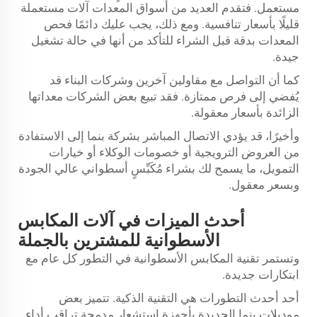
مستعمل. فتقدم العديد من أسواق المعدات آلات مستعملة
قليلًا بأسعار تنافسية. ومع ذلك، يجب عليك دائمًا فحص
المعدات بدقة قبل الشراء للتأكد من أنها في حالة تشغيل
جيدة.
كما أن التواصل مع مقاولين آخرين وشركات البناء قد
يُفضي إلى فرص ممتازة. فقد تبيع بعض الشركات معداتها
الزائدة بأسعار معقولة.
وأخيرًا، قد يؤدي الاتصال المباشر بشركة بنما إلى الاستفادة
من العروض الترويجية أو خصومات الوكلاء أو خيارات
التمويل، ما يسمح لك بشراء مُكَبِّسٍ أسطواني عالي الجودة
وبسعر معقول.
أحدث الميزات في آلات المكابس
الأسطوانية للمشترين بالجملة
وتستمر تقنية المكابس الأسطوانية في التطور كل عام مع
ابتكارات جديدة.
أحد أحدث التطورات هي التقنية الذكية. تتميز بعض
موديلات بنما الجديدة بأجهزة استشعار مدمجة تراقب أداء