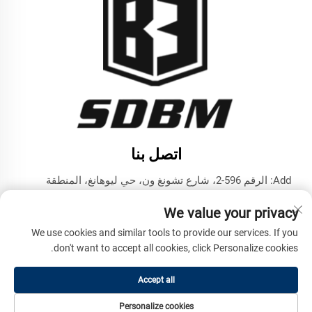
اتصل بنا
Add: الرقم 596-2، شارع تشونغ ون، حي ليوهانغ، المنطقة
التكنولوجية المتقدمة، مدينة جينينغ، مقاطعة شاندونغ
We value your privacy
هاتف:
+86-17853787374
We use cookies and similar tools to provide our services. If you
البريد الإلكتروني:
[email protected]
don't want to accept all cookies, click Personalize cookies.
Accept all
حقوق الطبع والنشر © شركة شاندونغ بنما للمachinery الهندسية
المحدودة. جميع الحقوق محفوظة -
سياسة الخصوصية
Personalize cookies