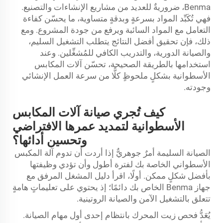
Benma، ضروريةٌ للعديد من مشاريع الإنشاءات والتصنيع.
فهي تُكَبِّد المواد بسرعةٍ وبدقةٍ متساوية، ما يحسّن كفاءة
التعامل مع المواد السائبة ويرفع من جودة المشروع. ومع
ذلك، فإن تحقيق أفضل النتائج يتطلب التشغيل السليم،
والصيانة الدورية، والتدريب الكافي للمُشغِّلين. وعند
استخدامها بالطريقة الصحيحة، تحسّن آلات المكابس
الأسطوانية بشكلٍ ملحوظٍ كلًّا من سرعة العمل الإنشائي
وجودته.
كيف تُجري صيانة آلات المكابس
الأسطوانية لتمديد عمرها الافتراضي
وتحسين أدائها؟
الصيانة السليمة أمرٌ جوهريٌّ إذا أردت أن تدوم آلة المكبس
الأسطواني الخاصة بك لفترة أطول وأن تؤدي وظيفتها
بأفضل شكلٍ ممكن. أولًا، اقرأ دليل المشغل المرفق مع
جهاز Benma الخاص بك دائمًا؛ إذ يحتوي على تعليماتٍ هامةٍ
تتعلق بالتشغيل الآمن والصيانة الروتينية.
يُعَدُّ فحص زيت المحرك بانتظام إحدى أول مهام الصيانة.