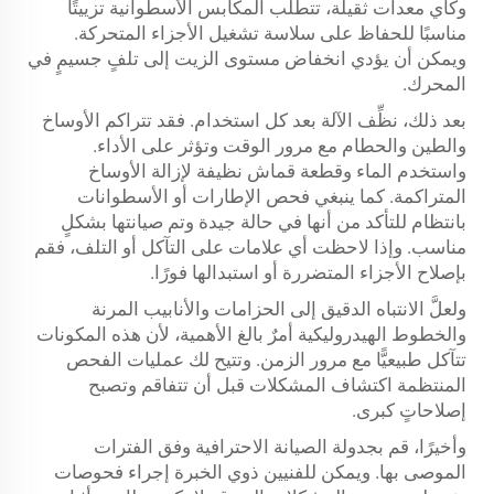
وكأي معدات ثقيلة، تتطلب المكابس الأسطوانية تزييتًا
مناسبًا للحفاظ على سلاسة تشغيل الأجزاء المتحركة.
ويمكن أن يؤدي انخفاض مستوى الزيت إلى تلفٍ جسيمٍ في
المحرك.
بعد ذلك، نظِّف الآلة بعد كل استخدام. فقد تتراكم الأوساخ
والطين والحطام مع مرور الوقت وتؤثر على الأداء.
واستخدم الماء وقطعة قماش نظيفة لإزالة الأوساخ
المتراكمة. كما ينبغي فحص الإطارات أو الأسطوانات
بانتظام للتأكد من أنها في حالة جيدة وتم صيانتها بشكلٍ
مناسب. وإذا لاحظت أي علامات على التآكل أو التلف، فقم
بإصلاح الأجزاء المتضررة أو استبدالها فورًا.
ولعلَّ الانتباه الدقيق إلى الحزامات والأنابيب المرنة
والخطوط الهيدروليكية أمرٌ بالغ الأهمية، لأن هذه المكونات
تتآكل طبيعيًّا مع مرور الزمن. وتتيح لك عمليات الفحص
المنتظمة اكتشاف المشكلات قبل أن تتفاقم وتصبح
إصلاحاتٍ كبرى.
وأخيرًا، قم بجدولة الصيانة الاحترافية وفق الفترات
الموصى بها. ويمكن للفنيين ذوي الخبرة إجراء فحوصات