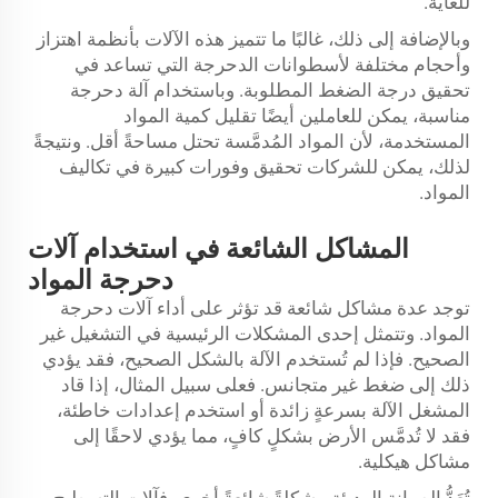
للغاية.
وبالإضافة إلى ذلك، غالبًا ما تتميز هذه الآلات بأنظمة اهتزاز
وأحجام مختلفة لأسطوانات الدحرجة التي تساعد في
تحقيق درجة الضغط المطلوبة. وباستخدام آلة دحرجة
مناسبة، يمكن للعاملين أيضًا تقليل كمية المواد
المستخدمة، لأن المواد المُدمَّسة تحتل مساحةً أقل. ونتيجةً
لذلك، يمكن للشركات تحقيق وفورات كبيرة في تكاليف
المواد.
المشاكل الشائعة في استخدام آلات
دحرجة المواد
توجد عدة مشاكل شائعة قد تؤثر على أداء آلات دحرجة
المواد. وتتمثل إحدى المشكلات الرئيسية في التشغيل غير
الصحيح. فإذا لم تُستخدم الآلة بالشكل الصحيح، فقد يؤدي
ذلك إلى ضغط غير متجانس. فعلى سبيل المثال، إذا قاد
المشغل الآلة بسرعةٍ زائدة أو استخدم إعدادات خاطئة،
فقد لا تُدمَّس الأرض بشكلٍ كافٍ، مما يؤدي لاحقًا إلى
مشاكل هيكلية.
تُعَدُّ الصيانة الرديئة مشكلةً شائعةً أخرى. فآلات التسطيح