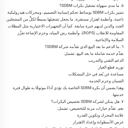
٥. ما مدى سهولة تشغيل بكرات SDBM؟
تتميز بكرات SDBM بوسائط تحكم إنسانية التصميم، ومحركات هيدروليكية
ناعمة، وأنظمة اهتزاز مستقرة، ما يجعل تشغيلها بسيطًا لكلٍّ من المشغلين
الجدد والذين لديهم خبرة سابقة. كما أن التجهيزات الاختيارية مثل المظلات
المقاومة للانقلاب (ROPS)، وأنظمة رش المياه، وحزم الإضاءة تعزِّز
السلامة والإنتاجية.
٦. ما الدعم ما بعد البيع الذي تقدِّمه شركة SDBM؟
نقدِّم خدمة شاملة ما بعد البيع، تشمل:
الدعم التقني والتدريب
توريد قطع الغيار
مساعدة عن بُعد في حل المشكلات
الضمان وحزم الخدمة
وهذا يضمن أن بكرة SDBM الخاصة بك تؤدي أداءً موثوقًا به طوال فترة
خدمتها.
٧. هل يمكن لشركة SDBM تخصيص البكرات؟
نعم. نقدِّم خيارات مرنة للتخصيص، تشمل:
علامة المحرك وتكوين القدرة
عرض الأسطوانة وإعداد الاهتزاز