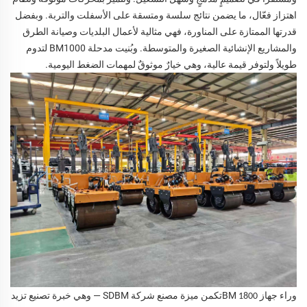
اهتزاز فعّال، ما يضمن نتائج سلسة ومتسقة على الأسفلت والتربة. وبفضل
قدرتها الممتازة على المناورة، فهي مثالية لأعمال البلديات وصيانة الطرق
والمشاريع الإنشائية الصغيرة والمتوسطة. وبُنيت مدحلة BM1000 لتدوم
طويلاً ولتوفر قيمة عالية، وهي خيارٌ موثوقٌ لمهمات الضغط اليومية.
وراء جهاز BM
تكمن ميزة مصنع شركة SDBM — وهي خبرة تصنيع تزيد
1800