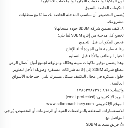
لون الماكينة والعلامات التجارية والملحقات الاختيارية
التكيفات الخاصة بالسوق
يُضمن التخصيص أن تتناسب المدحلة الخاصة بك تمامًا مع متطلبات
مشروعك.
٨. كيف تضمن شركة SDBM جودة منتجاتها؟
تخضع كل مدحلة من إنتاج SDBM لما يلي:
فحص المكونات قبل التجميع
رقابة صارمة على الجودة أثناء الإنتاج
اختبار الوظائف والأداء قبل التسليم
وهذا يضمن توفير ماكينات متينة وفعّالة وموثوقة لجميع أنواع أعمال الرص.
تتطلع شركة SDBM إلى إقامة شراكات مستقرة وطويلة الأجل لتطوير
حلول مبتكرة في مجال التكثيف بشكل مشترك تلبي احتياجات الأسواق
العالمية.
واتساب: +٨٦ ١٧٨٥٣٧٨٧٣٧٤
البريد الإلكتروني:
[email protected]
الموقع الإلكتروني:
www.sdbmmachinery.com
للاستفسارات المتعلقة بالمواصفات الفنية أو الرسومات أو التخصيص، يُرجى
التواصل مع:
📩 فريق مبيعات SDBM