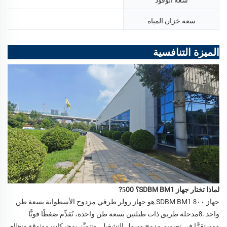
L
سعة خزان المياه
الميزة التنافسية
لماذا تختار جهاز SDBM BM1؟
00?
5
جهاز SDBM BM1
٠٠ هو جهاز رولر طرقي مزدوج الأسطوانة بسعة طن
8
واحد
مدحلة طريق ذات طبلتين بسعة طن واحدة، تُقدِّم ضغطًا قويًّا
.8
ومستقرًّا في تصميمٍ مدمجٍ وسهل التشغيل. وتتميَّز بمحركات موثوقة ونظام