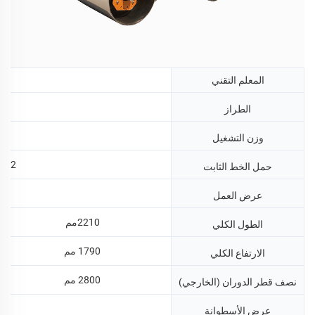
المعلم التقني
00
الطراز
800
وزن التشغيل
82 نيوتن/سم
حمل الخط الثابت
MM
عرض العمل
2210مم
الطول الكلي
1790 مم
الارتفاع الكلي
2800 مم
نصف قطر الدوران (الخارجي)
٠٠
عرض الأسطوانة