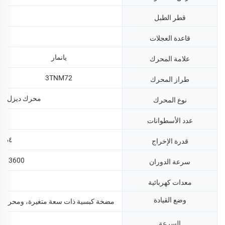
60
قطر الطبل
515
قاعدة العجلات
يانمار
علامة المحرك
3TNM72
طراز المحرك
محرك ديزل مبرد بال
نوع المحرك
عدد الأسطوانات
١٥٫٤ كيلووا
قدرة الإخراج
3600 دورة في الدقيقة
سرعة الدوران
12 فو
معدات كهربائية
وضع القيادة
مضخة كبسية ذات سعة متغيرة، ومحرك ع
0-6كم/
السرعة