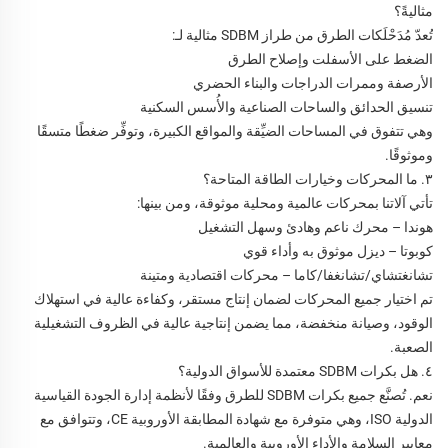
مثاليةً؟
تُعدّ مُدَحْلَكات الطرق من طراز SDBM مثالية لـ:
الضغط على الأسفلت وإصلاح الطرق
الأرصفة وممرات الدراجات والبناء الحضري
تنسيق الحدائق والساحات الصناعية والأُسس السكنية
وهي تتفوق في المساحات الضيِّقة والمواقع الكبيرة، وتوفِّر ضغطًا متسقًا
وموثوقًا.
٣. ما المحركات وخيارات الطاقة المتاحة؟
تأتي آلاتنا بمحركات عالمية ومحلية موثوقة، ومن بينها:
هوندا – محرك ناعم وهادئ وسهل التشغيل
كوبوتا – ديزل موثوق به وأداء قوي
تشانغتشاي/تشانغفا/كاما – محركات اقتصادية ومتينة
تم اختيار جميع المحركات لضمان إنتاج مستقر، وكفاءة عالية في استهلاك
الوقود، وصيانة منخفضة، مما يضمن إنتاجية عالية في الظروف التشغيلية
الصعبة.
٤. هل بكرات SDBM معتمدة للأسواق الدولية؟
نعم. تُصنَّع جميع بكرات SDBM للطرق وفقًا لأنظمة إدارة الجودة القياسية
الدولية ISO، وهي متوفرة مع شهادة المطابقة الأوروبية CE، وتتوافق مع
معايير السلامة والأداء الأوروبية والعالمية.