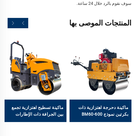
سوف نقوم بالرد خلال 24 ساعة.
المنتجات الموصى بها
ماكينة دحرجة اهتزازية ذات
ماكينة تسطيح اهتزازية تجمع
بكرتين نموذج BM60-600
بين الجرافة ذات الإطارات
كجم
المطاطية، سعة 2 طن من
طراز 2000D