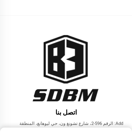
اتصل بنا
Add: الرقم 596-2، شارع تشونغ ون، حي ليوهانغ، المنطقة
التكنولوجية المتقدمة، مدينة جينينغ، مقاطعة شاندونغ