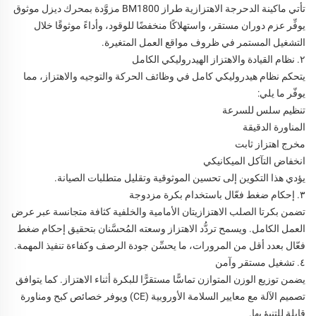
تأتي ماكينة الدحرجة الاهتزازية طراز BM1800 مزوَّدة بمحرك ديزل موثوق
يوفِّر عزم دوران مستقر، واستهلاكًا منخفضًا للوقود، وأداءً موثوقًا خلال
التشغيل المستمر في ظروف مواقع العمل المتغيرة.
٢. نظام القيادة والاهتزاز الهيدروليكي الكامل
يتحكم نظام هيدروليكي كامل في وظائف الحركة والتوجيه والاهتزاز، مما
يوفّر ما يلي:
تنظيم سلس للسرعة
المناورة الدقيقة
مخرج اهتزاز ثابت
انخفاض التآكل الميكانيكي
يؤدي هذا التكوين إلى تحسين الموثوقية وتقليل متطلبات الصيانة.
٣. إحكام ضغط فعّال باستخدام بكرة مزدوجة
تضمن بكرتا الصلب الاهتزازيتان الأمامية والخلفية كثافة متجانسة عبر عرض
العمل الكامل. ويسمح تردُّد الاهتزاز وسعته المُحسَّنان بتحقيق إحكام ضغط
فعّال بعدد أقل من المرورات، ما يحسِّن جودة الرصف وكفاءة تنفيذ المهمة.
٤. تشغيل مستقر وآمن
يضمن توزيع الوزن المتوازن تماسًّا مستقرًّا للبكرة أثناء الاهتزاز. كما يتوافق
تصميم الآلة مع معايير السلامة الأوروبية (CE) ويوفر خصائص كبح ومناورة
قابلة للتنبؤ بها.