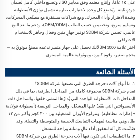
على ١٥ عامًا، وإنتاج معتمد وفق معايير ISO، وتصنيع داخلي كامل لضمان
جودةٍ ثابتة. ويُخضع كل وحدة لاختبارات صارمة تشمل توازن الأسطوانة
وشدة الاهتزاز وأداء المحرك. ومع شراكات مستقرة مع مصنّعي المحركات،
وتسليم سريع، وتخصيص حسب الطلب (OEM/ODM)، ودعم ما بعد البيع
عالمي، تضمن شركة SDBM توفير جهازٍ متين وفعال وجاهز للاستخدام
الاحترافي.
اختر علامة BM
لأنك تحصل على جهاز متميز تدعمه مصنعٌ موثوقٌ به —
1000
بحجم صغير، وقوة كبيرة، وموثوقية عالمية المستوى.
الأسئلة الشائعة
١. ما أنواع آلات دحرجة الطرق التي تصنعها شركة SDBM؟
تقدم شركة SDBM مجموعة كاملة من المداحل الطرقية، بما في ذلك
المداحل ذات الأسطوانة الواحدة التي يُدارُها المشي خلفها، والمداحل ذات
الأسطوانتين التي يَقْعُدُ عليها المشغّل، والمداحل التوليفية (أسطوانة فولاذية
+ إطارات مطاطية). وتتراوح الأوزان التشغيلية بين ٣٠٠ كجم وأكثر من ١٢
طنًا، وهي مناسبة لمهمات التماسك الخفيفة والمتوسطة والثقيلة. وقد
صُمِّمت كل آلة لتحقيق أداء عالٍ ومتانة وراحة للمشغل.
٢. ما التطبيقات التي تكون فيها آلات دحرجة الطرق من شركة SDBM