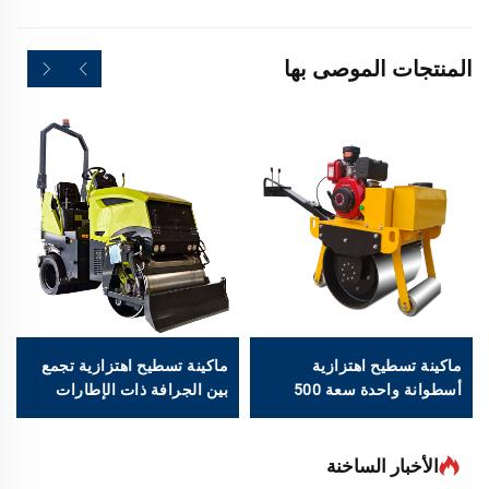
المنتجات الموصى بها
ماكينة تسطيح اهتزازية
ماكينة تسطيح اهتزازية تجمع
أسطوانة واحدة سعة 500
بين الجرافة ذات الإطارات
كجم من طراز BM700
المطاطية وآلة التسطيح، سعة
2 طن من طراز BM2000DB
الأخبار الساخنة