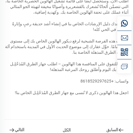
اطلب الآن، وستحصل أيضًا على قائمة تشغيل الهالوين الحصرية الخاصة بنا،
التي تتضمَّن ألحانًا تُشعرك بالقشعريرة وأصواتًا مخيفة لتهيئة الجو المثالي
أثناء عملك على تحفة الهالوين الخاصة بك. وكهدية إضافية،
سيساعدك دليل الإرشادات الخاص بنا في إنشاء أشد حديقة رعبٍ وإثارةً
للرُّعب في الحي كله!
لا تفوِّت هذه الفرصة الشبحية لرفع ديكور الهالوين الخاص بك إلى مستوى
جديد تمامًا. حوِّل عقارك إلى موضوع الحديث الأول في المدينة باستخدام آلة
دحرجة الطرق المذهلة الخاصة بنا.
استعد للتفوق على المنافسة هذا الهالوين – اطلب جهاز الطرق المُدَحْلِـل
الخاص بك اليوم وأطلق روحك المرعبة المذهلة!
واتساب: +8618529297625
اجعل هذا الهالوين ذكرى لا تُنسى مع جهاز الطرق المُدَحْلِـل الخاص بنا!
السابق
التالي
الكل