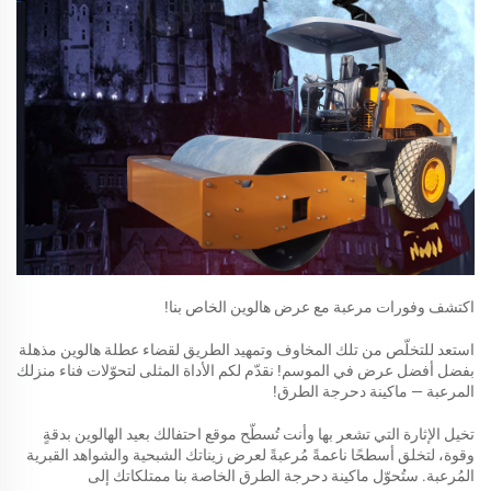
اكتشف وفورات مرعبة مع عرض هالوين الخاص بنا!
استعد للتخلّص من تلك المخاوف وتمهيد الطريق لقضاء عطلة هالوين مذهلة
بفضل أفضل عرض في الموسم! نقدّم لكم الأداة المثلى لتحوّلات فناء منزلك
المرعبة — ماكينة دحرجة الطرق!
تخيل الإثارة التي تشعر بها وأنت تُسطّح موقع احتفالك بعيد الهالوين بدقةٍ
وقوة، لتخلق أسطحًا ناعمةً مُرعبةً لعرض زيناتك الشبحية والشواهد القبرية
المُرعبة. ستُحوّل ماكينة دحرجة الطرق الخاصة بنا ممتلكاتك إلى