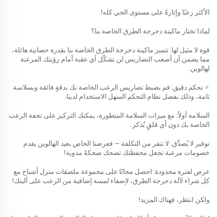
الأكثر رعبًا وإثارةً على مستوى الحي كله!
لماذا تختار ماكينة دحرجة الطرق الخاصة بنا؟
قوة لا مثيل لها: تتميز ماكينة دحرجة الطرق الخاصة بنا بقدرة حصانية هائلة،
مما يضمن أن أصعب التضاريس لن تشكّل أي عقبة أمام رؤيتك المرعبة
لهالوين.
‍♂️ تحكم دقيق: قم بضبط تضاريس الرعب الخاصة بك بدقةٍ فائقة وبسلاسة
تامة، وذلك بفضل نظام التحكم السهل الاستخدام لدينا.
السلامة أولاً: مع ميزات السلامة المتطورة، يمكنك التركيز على تحفة الرعب
الخاصة بك دون أي قلقٍ يُذكر.
توفير لا يُصدَّق: لا تنفر من التكلفة — فعرضنا الخاص بعيد الهالوين يقدم
خصومات مرعبة تجعل محفظتك تضحك ضحكةً مدوية!
عرض لفترة محدودة: احصل مجانًا على مجموعة ملصقات منزل أشباح مع
كل شراء لآلة دحرجة الطرق، لإضفاء لمسة إضافية من الرعب على آليتك!
ولكن انتظر، فهناك المزيد!