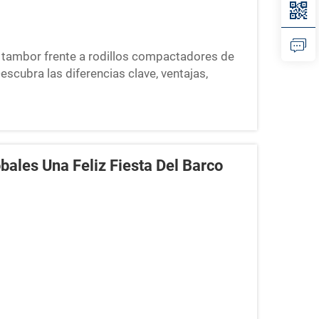
 tambor frente a rodillos compactadores de
scubra las diferencias clave, ventajas,
da tipo. Aprenda a elegir el rodillo adecuado
el fin de mejorar la eficiencia y obtener
ales Una Feliz Fiesta Del Barco