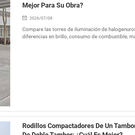
Mejor Para Su Obra?
2026/07/08
Compare las torres de iluminación de halogenuro
diferencias en brillo, consumo de combustible, ma
Encuentre la mejor solución de iluminación portát
industria.
Rodillos Compactadores De Un Tambor
De Doble Tambor: ¿cuál Es Mejor?