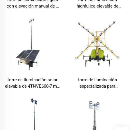
con elevación manual de 7
hidráulica elevable de
m modelo 4VA4000
4HVP1600M-9 m
torre de iluminación solar
torre de iluminación
elevable de 4TNVE600-7 m y
especializada para
9 m
aeropuertos, tipo 4TN4000B-
X