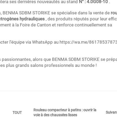
entera ses dernières nouveautés au stand
N° : 4.0G08-10
.
es, BENMA SDBM STORIKE se spécialise dans la vente de
rou
ectrogènes hydrauliques
, des produits réputés pour leur effi
èrement à la Foire de Canton et renforce continuellement sa
acter l’équipe via WhatsApp au
https://wa.me/8617853787
tés passionnantes, alors que BENMA SDBM STORIKE se prépa
 des plus grands salons professionnels au monde !
Rouleau compacteur à patins : ouvrir la
Suivan
TOUT
voie à des chaussées lisses