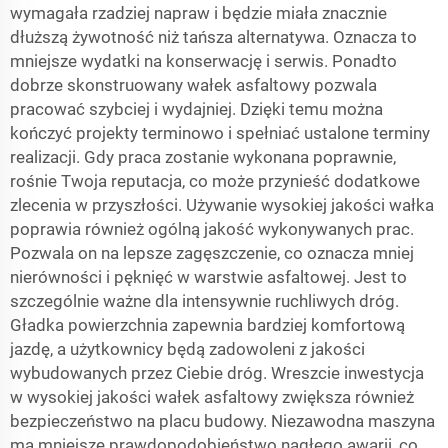
wymagała rzadziej napraw i będzie miała znacznie
dłuższą żywotność niż tańsza alternatywa. Oznacza to
mniejsze wydatki na konserwację i serwis. Ponadto
dobrze skonstruowany wałek asfaltowy pozwala
pracować szybciej i wydajniej. Dzięki temu można
kończyć projekty terminowo i spełniać ustalone terminy
realizacji. Gdy praca zostanie wykonana poprawnie,
rośnie Twoja reputacja, co może przynieść dodatkowe
zlecenia w przyszłości. Używanie wysokiej jakości wałka
poprawia również ogólną jakość wykonywanych prac.
Pozwala on na lepsze zagęszczenie, co oznacza mniej
nierówności i pęknięć w warstwie asfaltowej. Jest to
szczególnie ważne dla intensywnie ruchliwych dróg.
Gładka powierzchnia zapewnia bardziej komfortową
jazdę, a użytkownicy będą zadowoleni z jakości
wybudowanych przez Ciebie dróg. Wreszcie inwestycja
w wysokiej jakości wałek asfaltowy zwiększa również
bezpieczeństwo na placu budowy. Niezawodna maszyna
ma mniejsze prawdopodobieństwo nagłego awarii, co