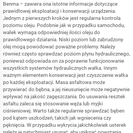
Benma – zawiera ona istotne informacje dotyczące
prawidłowej eksploatacji i konserwacji urządzenia.
Jednym z pierwszych kroków jest regularna kontrola
poziomu oleju. Podobnie jak w przypadku samochodu,
wałek wymaga odpowiedniej ilości oleju do
prawidłowego działania. Niski poziom lub zabrudzony
olej mogą powodować poważne problemy. Należy
również często sprawdzać poziom płynu hydraulicznego,
ponieważ odpowiada on za poprawne funkcjonowanie
wszystkich systemów hydraulicznych wałka. Innym
ważnym elementem konserwacji jest czyszczenie wałka
po każdej eksploatacji. Masa asfaltowa może
przywierać do bębna, a jej nieusunięcie może negatywnie
wpływać na jakość zagęszczania. Do usuwania resztek
asfaltu zaleca się stosowanie węża lub myjki
ciśnieniowej. Warto także regularnie sprawdzać bęben
pod kątem uszkodzeń, takich jak wgniecenia czy
pęknięcia. W przypadku wykrycia jakichkolwiek usterek
należy je natychmiast usunąć, aby uniknąć powstania