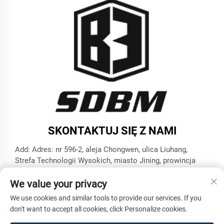
SKONTAKTUJ SIĘ Z NAMI
Add: Adres: nr 596-2, aleja Chongwen, ulica Liuhang,
Strefa Technologii Wysokich, miasto Jining, prowincja
Szantung
We value your privacy
Tel.:
+86-17853787374
We use cookies and similar tools to provide our services. If you
E-mail:
[email protected]
don't want to accept all cookies, click Personalize cookies.