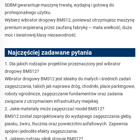
SDBM gwarantuje maszynę trwałą, wydajną i gotową do
profesjonalnego użytku.
Wybierz wibrator drogowy BMS12, ponieważ otrzymujesz maszynę
premium wspieraną przez zaufaną fabrykę — mała wielkość, duża
moc i światowej klasy niezawodność.
Najczęściej zadawane pytania
1. Dla jakich rodzajów projektów przeznaczony jest wibrator
drogowy BMS12?
Wibrator drogowy BMS12 jest idealny do małych i średnich zadań
zagęszczania, takich jak naprawa dróg, chodniki, place parkingowe,
roboty ogrodnicze, zagęszczanie fundamentów oraz zadania
związane z utrzymaniem infrastruktury miejskiej.
2. Jakie materiały może zagęszczać model BMS12?
BMS12 został zaprojektowany do wydajnego zagęszczania gleby,
piasku, żwiru, tłucznia oraz powierzchni asfaltowych. Zapewnia
spójne i jednolite efekty zagęszczania.
3. Jakiego rodzaju silnik stosuje BMS12?