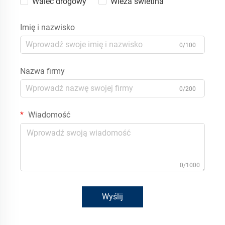
Walec drogowy
Wieża świetlna
Imię i nazwisko
0/100
Nazwa firmy
0/200
Wiadomość
0/1000
Wyślij