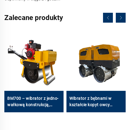
Zalecane produkty
BM700 – wibrator z jedno-
Wibrator z bębnami w
wałkową konstrukcją,
kształcie kopyt owcy
nośność 500 kg
BMRC18 o masie 1660 kg /
1800 kg