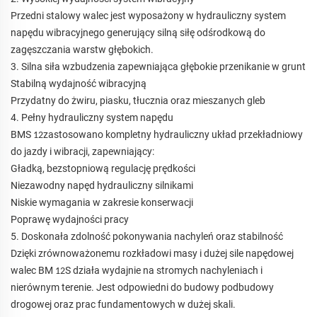
Przedni stalowy walec jest wyposażony w hydrauliczny system
napędu wibracyjnego generujący silną siłę odśrodkową do
zagęszczania warstw głębokich.
3. Silna siła wzbudzenia zapewniająca głębokie przenikanie w grunt
Stabilną wydajność wibracyjną
Przydatny do żwiru, piasku, tłucznia oraz mieszanych gleb
4. Pełny hydrauliczny system napędu
BMS
zastosowano kompletny hydrauliczny układ przekładniowy
12
do jazdy i wibracji, zapewniający:
Gładką, bezstopniową regulację prędkości
Niezawodny napęd hydrauliczny silnikami
Niskie wymagania w zakresie konserwacji
Poprawę wydajności pracy
5. Doskonała zdolność pokonywania nachyleń oraz stabilność
Dzięki zrównoważonemu rozkładowi masy i dużej sile napędowej
walec BM
S działa wydajnie na stromych nachyleniach i
12
nierównym terenie. Jest odpowiedni do budowy podbudowy
drogowej oraz prac fundamentowych w dużej skali.