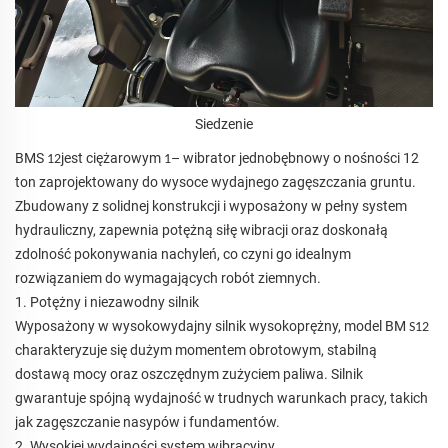
Siedzenie
BMS
jest ciężarowym
– wibrator jednobębnowy o nośności 12
12
1
ton zaprojektowany do wysoce wydajnego zagęszczania gruntu.
Zbudowany z solidnej konstrukcji i wyposażony w pełny system
hydrauliczny, zapewnia potężną siłę wibracji oraz doskonałą
zdolność pokonywania nachyleń, co czyni go idealnym
rozwiązaniem do wymagających robót ziemnych.
1. Potężny i niezawodny silnik
Wyposażony w wysokowydajny silnik wysokoprężny, model BM
S12
charakteryzuje się dużym momentem obrotowym, stabilną
dostawą mocy oraz oszczędnym zużyciem paliwa. Silnik
gwarantuje spójną wydajność w trudnych warunkach pracy, takich
jak zagęszczanie nasypów i fundamentów.
2. Wysokiej wydajności system wibracyjny