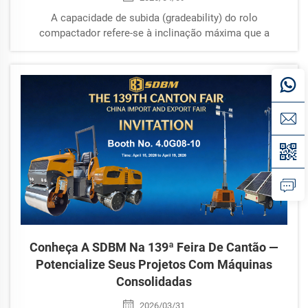
A capacidade de subida (gradeability) do rolo
compactador refere-se à inclinação máxima que a
máquina consegue vencer, expressa em percentual.
Inclinação de 30% → rampa moderada; Inclinação de 40%
ou mais → terreno íngreme. Quanto maior a capacidade
de subida, melhor o desempenho do rolo em: rampas,
acessos inclinados e áreas de construção irregulares.
Conheça A SDBM Na 139ª Feira De Cantão —
Potencialize Seus Projetos Com Máquinas
Consolidadas
2026/03/31