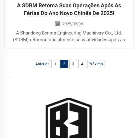
A SDBM Retoma Suas Operações Após As
Férias Do Ano Novo Chinês De 2025!
2025/02/06
A Shandong Benma Engineering Machinery Co., Ltd.
(SDBM) retomou oficialmente suas atividades após as
férias do Ano Novo Chinês de 2025, marcando um novo
início de ano com energia renovada e entusiasmo. A
empresa está comprometida em impulsionar suas
Anterior
1
2
3
4
Próximo
inovações e c...