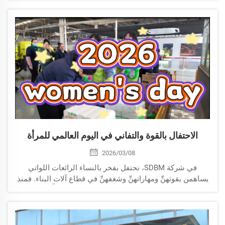
الاحتفال بالقوة والتفاني في اليوم العالمي للمرأة
2026/03/08
في شركة SDBM، نحتفل بفخر بالنساء الرائعات اللواتي
يساهمن بقوتهنِّ ومهاراتهنِّ وشغفهنِّ في قطاع آلات البناء. فمنذ
خطوط الإنتاج وحتى فرق المبيعات العالمية، يُشكِّل تفانيهنَّ
محركاً للابتكار والتميز يومياً. ث...