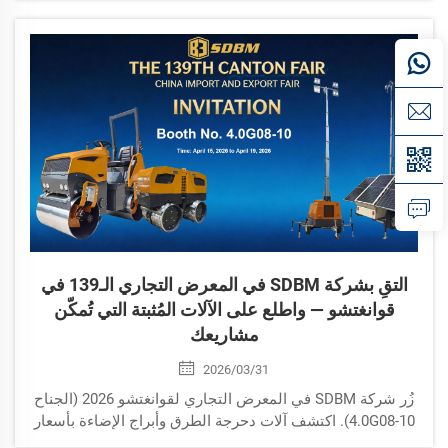
وكلما زادت قابلية التسلق، تحسّنت أداء المدحلة على:
المنحدرات، والمنصات المائلة، ومواقع البناء غير المستوية.
التقِ بشركة SDBM في المعرض التجاري الـ139 في
قوانغتشو — واطلع على الآلات المُثبتة التي تُمكّن
مشاريعك
2026/03/31
زُر شركة SDBM في المعرض التجاري لقوانغتشو 2026 (الجناح
4.0G08-10). اكتشف آلات دحرجة الطرق وأبراج الإضاءة بأسعار
المصنع. من ١٥ إلى ١٩ أبريل. احجز الآن!