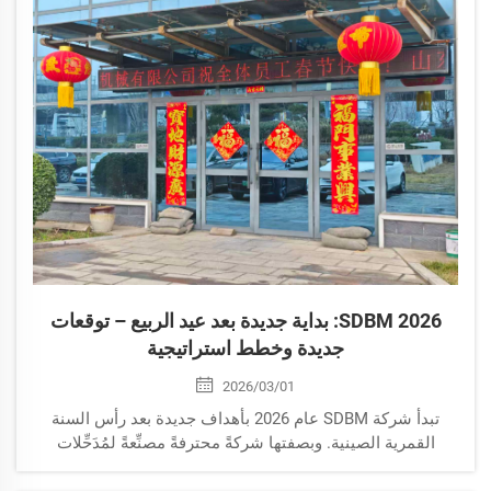
SDBM 2026: بداية جديدة بعد عيد الربيع – توقعات
جديدة وخطط استراتيجية
2026/03/01
تبدأ شركة SDBM عام 2026 بأهداف جديدة بعد رأس السنة
القمرية الصينية. وبصفتها شركةً محترفةً مصنِّعةً لمُدَحِّلات
الطرق، ومورِّدةً لمُدَحِّلات مدمجة، ومصنِّعةً لأبراج الإضاءة، فإن