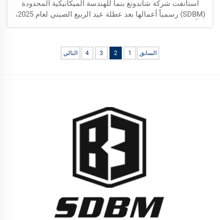
استأنفت شركة شاندونغ بنما للهندسة الميكانيكية المحدودة
(SDBM) رسمياً أعمالها بعد عطلة عيد الربيع الصيني لعام 2025،
مُعلِّنةً بدايةً جديدةً للسنة بطاقةٍ معنويةٍ وحماسٍ متجدِّدين. وتلتزم
الشركة بدفع عجلة ابتكاراتها و...
السابق
1
2
3
4
التالي