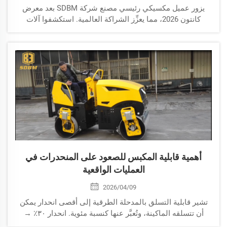
يزور عميل مكسيكي رئيسي مصنع شركة SDBM بعد معرض
كانتون 2026، مما يعزِّز الشراكة العالمية. استكشفوا آلات
دحرجة الطرق، وأبراج الإضاءة، والتميُّز في التصنيع.
أهمية قابلية المكبس للصعود على المنحدرات في
العمليات الواقعية
2026/04/09
تشير قابلية التسلق بالمدحلة الطرقية إلى أقصى انحدار يمكن
أن تتسلقه الماكينة، وتُعبَّر عنها كنسبة مئوية. انحدار ٣٠٪ →
منحدر متوسط. انحدار ٤٠٪ فأكثر → تضاريس شديدة الانحدار.