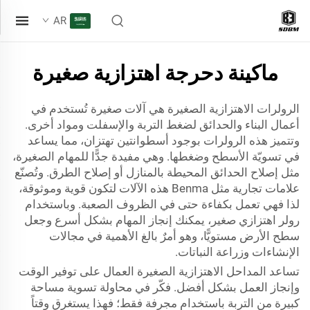
AR
ماكينة دحرجة اهتزازية صغيرة
الرولرات الاهتزازية الصغيرة هي آلات صغيرة تُستخدم في
أعمال البناء والحدائق لضغط التربة والإسفلت ومواد أخرى.
وتتميز هذه الرولرات بوجود أسطوانتين تهتزان، مما يساعد
في تسويّة الأسطح وضغطها. وهي مفيدة جدًّا للمهام الصغيرة،
مثل إصلاح الحدائق المحيطة بالمنازل أو إصلاح الطرق. وتُصنّع
علامات تجارية مثل Benma هذه الآلات لتكون قوية وموثوقة،
لذا فهي تعمل بكفاءة حتى في الظروف الصعبة. وباستخدام
رولر اهتزازي صغير، يمكنك إنجاز المهام بشكل أسرع وجعل
سطح الأرض مستويًّا، وهو أمرٌ بالغ الأهمية في مجالات
الإنشاءات وزراعة النباتات.
تساعد المداحل الاهتزازية الصغيرة العمال على توفير الوقت
وإنجاز العمل بشكل أفضل. فكّر في محاولة تسوية مساحة
كبيرة من التربة باستخدام مجرفة فقط؛ فهذا يستغرق وقتاً