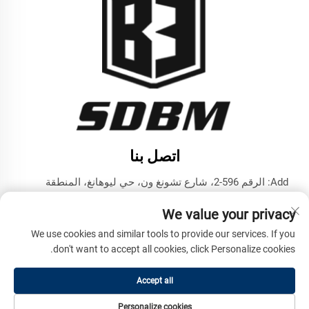
اتصل بنا
Add: الرقم 596-2، شارع تشونغ ون، حي ليوهانغ، المنطقة
التكنولوجية المتقدمة، مدينة جينينغ، مقاطعة شاندونغ
We value your privacy
هاتف:
+86-17853787374
We use cookies and similar tools to provide our services. If you
البريد الإلكتروني:
[email protected]
don't want to accept all cookies, click Personalize cookies.
Accept all
حقوق الطبع والنشر © شركة شاندونغ بنما للمachinery الهندسية
المحدودة. جميع الحقوق محفوظة -
سياسة الخصوصية
Personalize cookies