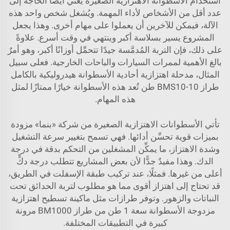
استخدام الأسطوانة الاهتزازية الصغيرة يعني أيضًا الحاجة إلى
عدد أقل من الأشخاص لأداء المهمة. ويُشغل شخص واحد هذه
الآلة، فيمكن للآخرين أن يعملوا على مهام أخرى. وهذا يجعل
المشروع يسير بسلاسة أكبر وينتهي في وقت أسرع. علاوةً
على ذلك، فإن التربة المُدمَّسة جيدًا تتحمِّل أوزانًا أكبر، وهو أمرٌ
بالغ الأهمية لممرات السيارات والباحات الخارجية. فعلى سبيل
المثال،
مدحلة اهتزازية أحادية الأسطوانة هيدروليكية بالكامل
طراز BMS10-10 طن
تُعد هذه الأسطوانة خيارًا ممتازًا لمثل
هذه المهام.
تأتي الأسطوانات الاهتزازية الصغيرة من شركة «بنما» مزودة
بميزات قوية تحسِّن أدائها. فهي تسمح بتغيير سرعة التشغيل
وشدة الاهتزاز، ما يمكِّن المشغلين من التحكم بدقة في درجة
الدك. وهذا مفيدٌ جدًّا لأن بعض المشاريع تتطلب درجة دكٍّ
أعلى من غيرها. فمثلًا، عند تركيب طبقة الإسفلت في الطريق،
قد تحتاج إلى اهتزاز أقوى مما هو مطلوب لتربة الحدائق تحت
النباتات والزهور. وتوفر طرازات مثل
ماكينة تسطيح اهتزازية
مزدوجة الأسطوانة سعة 1 طن من طراز BM1000
مرونة
كبيرة في التطبيقات المختلفة.