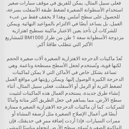
فعلى سبيل المثال، يمكن للفريق في موقف سيارات صغير
استخدام الأسطوانة الصغيرة لضغط طبقة الأسفلت بسرعة،
للحصول على سطح أملس. وهذا لا يخفف فقط من عبء
العمل، بل يساعد أيضًا في الالتزام بالمواعيد النهائية. ويمكن
للشركات أن تأخذ بعين الاعتبار
ماكينة تسطيح اهتزازية
مزدوجة الأسطوانة سعة 1 طن من طراز BM1000
للمشاريع
الأكبر التي تتطلب طاقةً أكبر.
تُعدّ ماكينات الدحرجة الاهتزازية الصغيرة آلات صغيرة الحجم
لكنها قوية، وتُستخدم لجعل الأسطح مسطحة وناعمة. وهي
تساعد بشكل خاص في الأماكن التي لا يمكن لماكينات
الدحرجة الكبيرة الوصول إليها. ويمكن رؤيتها في مواقع العمل
لضغط التربة أو الرمل أو الأسفلت. فعلى سبيل المثال، أثناء
إنشاء طرق جديدة، يستخدم العمال هذه الماكينات لتثبيت
سطح الأرض، مما يساهم في جعل الطريق أكثر متانة وأمانًا
للمركبات. كما أن ماكينات الدحرجة الاهتزازية الصغيرة ممتازة
أيضًا في أعمال الإصلاح الصغيرة مثل أرصفة المشاة أو
ممرات السيارات. فإذا أردت إضافة ممرٍ في حديقتك، فإن
الماكينة الصغيرة تُسوّي سطح الأرض لتجعله مناسبًا للمشي