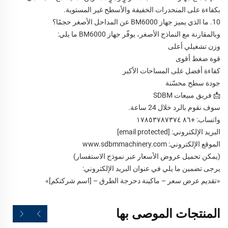
بكفاءة على المنحدرات الخفيفة والأسطح غير المستوية.
10. ما الذي يميز جهاز BM6000 عن المداحل الأصغر حجمًا؟
وبالمقارنة مع النماذج الأصغر، يوفّر جهاز BM6000 ما يلي:
وزن تشغيلي أعلى
قوة ضغط أقوى
كفاءة أفضل على المساحات الأكبر
جودة سطح محسّنة
📩 فريق مبيعات SDBM
سوف نقوم بالرد خلال 24 ساعة.
واتساب: +٨٦ ١٧٨٥٣٧٨٧٣٧٤
البريد الإلكتروني:
[email protected]
الموقع الإلكتروني: www.sdbmmachinery.com
(يمكن تحميل عروض الأسعار عبر نموذج الاستفسار)
يرجى تضمين ما يلي في عنوان البريد الإلكتروني:
«تقديم عرض سعر – ماكينة دحرجة الطرق – [اسم شركتكم]»
المنتجات الموصى بها