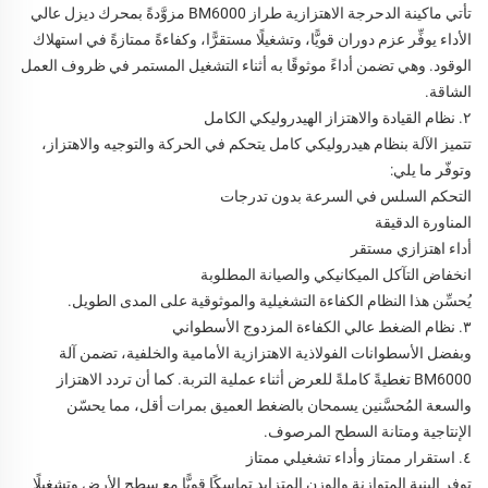
تأتي ماكينة الدحرجة الاهتزازية طراز BM6000 مزوَّدةً بمحرك ديزل عالي
الأداء يوفِّر عزم دوران قويًّا، وتشغيلًا مستقرًّا، وكفاءةً ممتازةً في استهلاك
الوقود. وهي تضمن أداءً موثوقًا به أثناء التشغيل المستمر في ظروف العمل
الشاقة.
٢. نظام القيادة والاهتزاز الهيدروليكي الكامل
تتميز الآلة بنظام هيدروليكي كامل يتحكم في الحركة والتوجيه والاهتزاز،
وتوفّر ما يلي:
التحكم السلس في السرعة بدون تدرجات
المناورة الدقيقة
أداء اهتزازي مستقر
انخفاض التآكل الميكانيكي والصيانة المطلوبة
يُحسِّن هذا النظام الكفاءة التشغيلية والموثوقية على المدى الطويل.
٣. نظام الضغط عالي الكفاءة المزدوج الأسطواني
وبفضل الأسطوانات الفولاذية الاهتزازية الأمامية والخلفية، تضمن آلة
BM6000 تغطيةً كاملةً للعرض أثناء عملية التربة. كما أن تردد الاهتزاز
والسعة المُحسَّنين يسمحان بالضغط العميق بمرات أقل، مما يحسّن
الإنتاجية ومتانة السطح المرصوف.
٤. استقرار ممتاز وأداء تشغيلي ممتاز
توفر البنية المتوازنة والوزن المتزايد تماسكًا قويًّا مع سطح الأرض وتشغيلًا