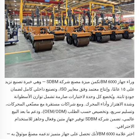
وراء جهاز BM
تكمن ميزة مصنع شركة SDBM — وهي خبرة تصنيع تزيد
6000
على ١٥ عامًا، وإنتاج معتمد وفق معايير ISO، وتصنيع داخلي كامل لضمان
جودةٍ ثابتة. ويُخضع كل وحدة لاختبارات صارمة تشمل توازن الأسطوانة
وشدة الاهتزاز وأداء المحرك. ومع شراكات مستقرة مع مصنّعي المحركات،
وتسليم سريع، وتخصيص حسب الطلب (OEM/ODM)، ودعم ما بعد البيع
عالمي، تضمن شركة SDBM توفير جهازٍ متين وفعال وجاهز للاستخدام
الاحترافي.
اختر علامة BM
لأنك تحصل على جهاز متميز تدعمه مصنعٌ موثوقٌ به —
6000