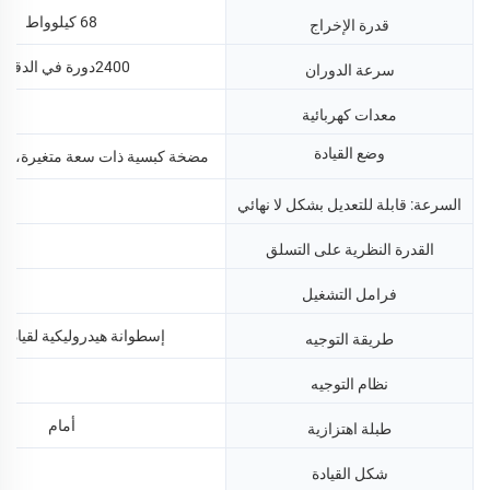
68 كيلوواط
قدرة الإخراج
2400دورة في الدقيقة
سرعة الدوران
معدات كهربائية
وضع القيادة
مضخة كبسية ذات سعة متغيرة، ومح
السرعة: قابلة للتعديل بشكل لا نهائي
القدرة النظرية على التسلق
فرامل التشغيل
إسطوانة هيدروليكية لقيادة ال
طريقة التوجيه
نظام التوجيه
أمام
طبلة اهتزازية
شكل القيادة