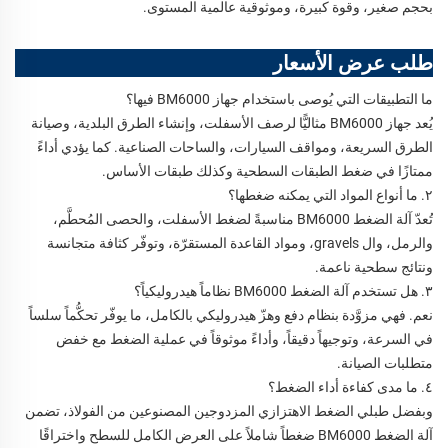
بحجم صغير، وقوة كبيرة، وموثوقية عالمية المستوى.
طلب عرض الأسعار
ما التطبيقات التي يُوصى باستخدام جهاز BM6000 فيها؟
يُعد جهاز BM6000 مثاليًّا لرصف الأسفلت، وإنشاء الطرق البلدية، وصيانة
الطرق السريعة، ومواقف السيارات، والساحات الصناعية. كما يؤدي أداءً
ممتازًا في ضغط الطبقات السطحية وكذلك طبقات الأساس.
٢. ما أنواع المواد التي يمكنه ضغطها؟
تُعدّ آلة الضغط BM6000 مناسبةً لضغط الأسفلت، والحصى المُحطَّم،
والرمل، وال gravels، ومواد القاعدة المستقرّة، وتوفّر كثافة متجانسة
ونتائج سطحية ناعمة.
٣. هل تستخدم آلة الضغط BM6000 نظاماً هيدروليكياً؟
نعم. فهي مزوَّدة بنظام دفع وهزّ هيدروليكي بالكامل، ما يوفّر تحكُّماً سلساً
في السرعة، وتوجيهاً دقيقاً، وأداءً موثوقاً في عملية الضغط مع خفض
متطلبات الصيانة.
٤. ما مدى كفاءة أداء الضغط؟
وبفضل طبلي الضغط الاهتزازي المزدوجين المصنوعين من الفولاذ، تضمن
آلة الضغط BM6000 ضغطاً شاملاً على العرض الكامل للسطح واختراقًا