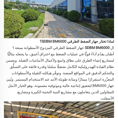
لماذا تختار جهاز الضغط الطرقي SDBM BM6000؟
ال
SDBM BM6000
جهاز الضغط الطرقي المزدوج الأسطوانة بسعة ٦
أطنان يقدّم أداءً قويًّا في عمليات الضغط مع اختراق أعمق، ما يجعله مثاليًّا
لمشاريع إنشاء الطرق على نطاق واسع ولأعمال الأساسات الثقيلة. ويضمن
نظام القيادة الهيدروليكية الكامل تشغيلًا سلسًا وقدرة فائقة على التسلُّق
والتحكم الدقيق في المواقع الصعبة. وتوفّر هيكلته الثقيلة والأسطوانات
المعزَّزة استقرارًا ممتازًا ومتانة طويلة الأمد عند الاستخدام المستمر. وبُنِيَ
جهاز BM6000 لتحقيق إنتاجية عالية وموثوقية مضمونة، وهو الخيار الأمثل
للمقاولين الذين يتعاملون مع مشاريع البنية التحتية الكبيرة ومشاريع
الأسفلت.