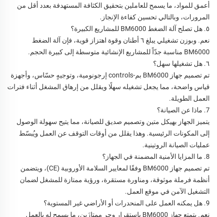
أعمق للمواد، ما يسمح للعاملين بتحقيق الكثافة المستهدفة بعدد أقل من
المرورات، وبالتالي تحسين كفاءة الإنجاز.
٥. هل تصلح آلة الضغط BM6000 للمشاريع الكبيرة؟
نعم. وبوزن تشغيلي يبلغ ٦ أطنان وقوة اهتزاز قوية، فإن آلة الضغط
BM6000 مناسبة جدّاً للمشاريع الإنشائية متوسطة إلى كبيرة الحجم.
٦. هل تشغيلها سهل؟
تم تصميم جهاز BM6000 بم-controls إرجونومية، وتوجيهٍ حسّاس، وأجهزة
قياس واضحة، مما يجعل تشغيله سهلًا ويقلل من إرهاق المشغل أثناء فترات
العمل الطويلة.
7. ماذا عن الصيانة؟
يتميز الجهاز بهيكل متين وتصميم صديق للصيانة، مما يتيح سهولة الوصول
إلى المكونات الرئيسية. وهذا يقلل من أوقات التوقف عن العمل ويُبسّط
عمليات الصيانة الروتينية.
8. ما المزايا الأمنية المضمنة في الجهاز؟
تم تصميم جهاز BM6000 وفقًا لمعايير السلامة الأوروبية (CE)، ويتضمن
أنظمة فرملة موثوقة، ومناورة مستقرة، ورؤية ممتازة للمشغل لضمان
التشغيل الآمن في موقع العمل.
9. هل يمكنه العمل على المنحدرات أو الأراضي غير المستوية؟
نعم. يتمتع جهاز BM6000 باستقرارٍ وجرٍ ممتازَين، ما يسمح له بالعمل