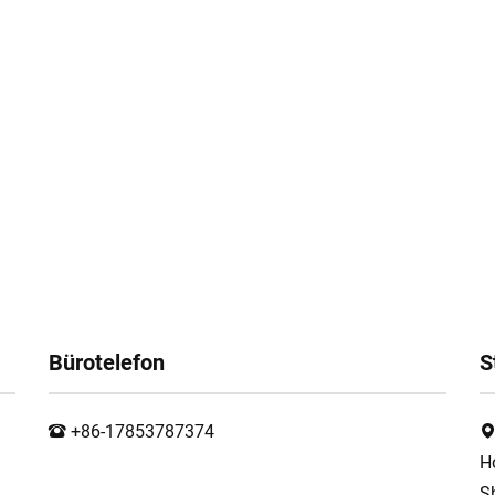
Bürotelefon
S
+86-17853787374
H
S