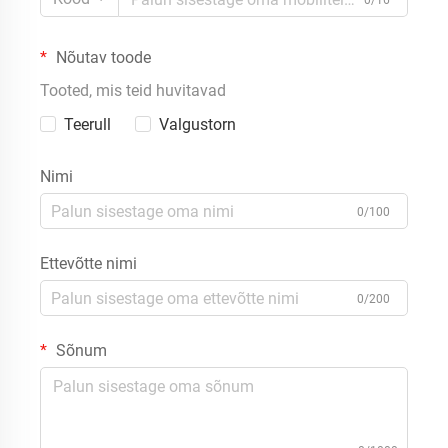
0/16
Nõutav toode
Tooted, mis teid huvitavad
Teerull
Valgustorn
Nimi
0/100
Ettevõtte nimi
0/200
Sõnum