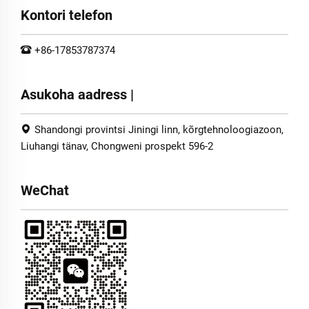
Kontori telefon
+86-17853787374
Asukoha aadress |
Shandongi provintsi Jiningi linn, kõrgtehnoloogiazoon,
Liuhangi tänav, Chongweni prospekt 596-2
WeChat