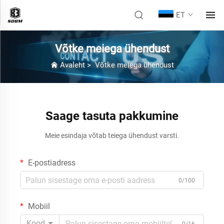
ET
Võtke meiega ühendust
Avaleht
>
Võtke meiega ühendust
Saage tasuta pakkumine
Meie esindaja võtab teiega ühendust varsti.
E-postiadress
0/100
Mobiil
Kood