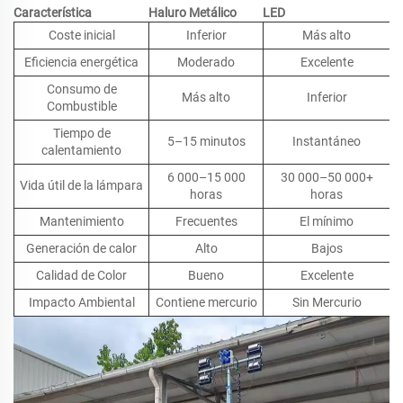
Característica
Haluro Metálico
LED
Coste inicial
Inferior
Más alto
Eficiencia energética
Moderado
Excelente
Consumo de
Más alto
Inferior
Combustible
Tiempo de
5–15 minutos
Instantáneo
calentamiento
6 000–15 000
30 000–50 000+
Vida útil de la lámpara
horas
horas
Mantenimiento
Frecuentes
El mínimo
Generación de calor
Alto
Bajos
Calidad de Color
Bueno
Excelente
Impacto Ambiental
Contiene mercurio
Sin Mercurio