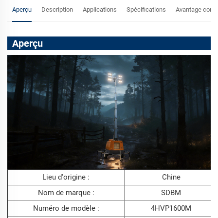
Aperçu
Description
Applications
Spécifications
Avantage concu
Aperçu
Lieu d'origine :
Chine
Nom de marque :
SDBM
Numéro de modèle :
4HVP1600M