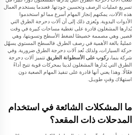
تسريع عمليات الرصف وتحسين جودتها. فعندما يستخدم العمال
هذه الآلات، يمكنهم إنجاز المهام أسرع مما لو استخدموا
الأدوات اليدوية. ويُعزى ذلك إلى أن آلات دحرجة الطرق التي
يُدارها المشغلون قادرة على تغطية مساحات كبيرة في وقت
قصير. وهي مصممة خصيصًا لضغط الأسطح وتسويتها، وهي
عمليةٌ بالغة الأهمية في رصف الطرق. فالسطح المستوي يسهّل
حركة السيارات، ولذلك تُعد آلات دحرجة الطرق ضرورية. وفي
شركة بنما،
ركوب على الأسطوانة الطريق
تتميز آلات دحرجة
الطرق التي يُدارها المشغلون لدينا بمحركات قوية تتيح أداءً
فعّالًا. وهذا يعني أنها قادرة على تنفيذ المهام الصعبة دون
استهلاك وقتٍ طويـل.
ما المشكلات الشائعة في استخدام
المدحلات ذات المقعد؟