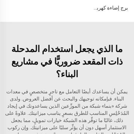
برج إضاءة كهربائي رافع بطول 9 أمتار من طراز 4TNVH1600-9m
ما الذي يجعل استخدام المدحلة
ذات المقعد ضروريًّا في مشاريع
البناء؟
يمكن أن يساعدك أيضًا التعامل مع تاجرٍ متخصصٍ في معدات
البناء. فبإمكانه توجيهك والبحث عن أفضل العروض. ولدى
شركة «بنما» شبكة من الموزِّعين الذين يساعدونك في إيجاد
المُدَحْلِسِ المناسب للطرق بسعرٍ يناسب ميزانيتك. علاوةً على
ذلك، غالبًا ما توفِّر هذه الشبكة خيارات تمويلٍ، مما يجعل
الاستثمار أسهل دون أن يؤثِّر سلبًا على ميزانيتك. وإن ركوب