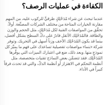
الكفاءة في عمليات الرصف؟
عندما تبحث عن شراء مُدَحْلِكٍ طرقيٍّ للركوب عليه، من المهم
مقارنة الخيارات المتاحة من مختلف الشركات المصنِّعة. أولاً،
تحقَّق من المواصفات الفنية لكل مُدَحْلِكٍ، مثل الحجم والوزن
والطاقة. فالمُدَحْلِك الأثقل قادرٌ على دكّ السطح بشكل أفضل،
بينما قد يكون المُدَحْلِك الأخف وزناً أسهل في التحريك. وتوفر
شركة «بنما» مواصفات تفصيلية تساعدك على فهم ما يميِّز كل
نموذجٍ منها. وبعد ذلك، ضع في اعتبارك الميزات التي يوفِّرها
المُدَحْلِك. فقد تتضمَّن بعض النماذج تقنيات متخصصة، مثل
أنظمة التحكم في الاهتزاز أو أنظمة الدكّ، والتي قد تحدث فرقاً
كبيراً في الأداء.