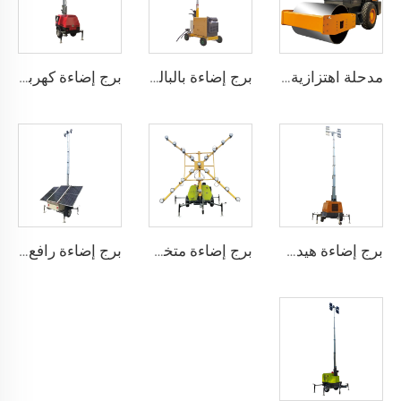
مدحلة اهتزازية أحادية الأسطوانة هيدروليكية بالكامل طراز BMS10-10 طن
برج إضاءة بالبالون يدوي الرفع بطول 5 أمتار من طراز SMLV1000QA-5m
برج إضاءة كهربائي رافع بطول 7 أمتار من طراز 4EVA4000-7m
برج إضاءة هيدروليكي رافع بطول 9 أمتار من طراز 4HVP1600M-9m
برج إضاءة متخصص للمطارات من الطراز X، نموذج 4TN4000B
برج إضاءة رافع يعمل بالطاقة الشمسية بطول 7 أمتار أو 9 أمتار من طراز 4TNVE600-7m/9m