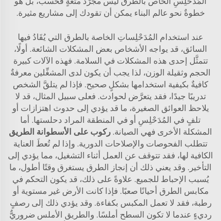
المُدَحْلِسِ الخاص بالطرق ليس مجرَّد متعةٍ فحسب، بل هو
خطوةٌ نحو عالم البناء يمكن أن تقودك إلى مشاريع مثيرة.
عند استخدام المُدَحْلِساتِ الخاصة بالطرق التي يُقَادُ فيها
السائق، قد يواجه الأشخاص بعض المشكلات الشائعة. أولًا،
تتمثَّل إحدى هذه المشكلات في السلامة. فهذه الآلات كبيرة
الحجم وثقيلة الوزن، لذا يجب أن يكون لدى المشغِّلين معرفةٌ
كافيةٌ بكيفية استخدامها بشكلٍ صحيح. فإذا لم يتلقَّ الشخص
تدريبًا جيدًا، فقد يتعرَّض لحوادث. فعلى سبيل المثال، قد لا
يلاحظ العوائق الصغيرة، ما قد يؤدي إلى حدوث اهتزازات أو
تلفٍ في المُدَحْلِسِ أو في المنطقة المراد دحلستها. أما
المشكلة الأخرى فهي الصيانة.
ركوب على الأسطوانة الطريق
تتطلب الفحوصات والإصلاحات الدورية. وإذا لم تُعطَ العناية
الكافية لها، فقد تتوقف عن العمل أثناء التشغيل، مما يؤدي إلى
التأخير. وقد يعني ذلك أن إنجاز الطرق يستغرق وقتًا أطول، ما
يُسبب الإحباط للجميع. علاوةً على ذلك، قد يكون التحكم في
مكابس الطرق أحيانًا صعبًا. فإذا كانت الأرض غير مستوية أو
رطبة، فقد لا تعمل المكبس بكفاءة. وقد يؤدي ذلك إلى رصفٍ
رديءٍ عندما لا تكون السطح أملسًا. والطريق الأملس ضروريٌّ