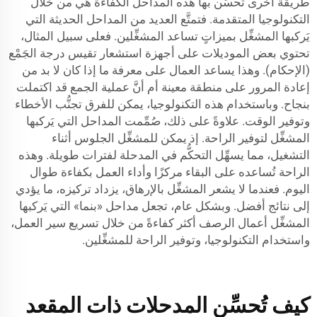
طريقة أخرى تُحسِّن بها هذه المداحل الكفاءة هي من خلال
التكنولوجيا المتقدمة. فتمتَّع العديد من المداحل الحديثة التي
يَركبها المشغِّل بميزاتٍ تساعد المشغِّلين. فعلى سبيل المثال،
تحتوي بعض الموديلات على أجهزة استشعار تقيس درجة الجَمْع
(الإحكام). وهذا يساعد العمال على معرفة ما إذا كان لا بد من
إعادة المرور على منطقة معينة أم أنَّ عملية الجمع قد اكتملت
بنجاح. وباستخدام هذه التكنولوجيا، يمكن للفرق تجنُّب الأخطاء
وتوفير الوقت. علاوةً على ذلك، صُمِّمت المداحل التي يَركبها
المشغِّل لتوفير الراحة. إذ يمكن للمشغِّل الجلوس أثناء
التشغيل، مما يسهِّل التحكُّم في المدحلة لفترات طويلة. وهذه
الراحة تُساعده على البقاء مركزًا وأداء العمل بكفاءة طوال
اليوم. فعندما لا يشعر المشغِّل بالإرهاق، يزداد تركيزه، ما يؤدي
إلى نتائج أفضل. وبشكل عام، تجعل مداحل «بنما» التي يَركبها
المشغِّل أعمال الرصف أكثر كفاءةً من خلال تسريع سير العمل،
واستخدام التكنولوجيا، وتوفير الراحة للمشغِّلين.
كيف تُحسِّن المدحلات ذات المقعد