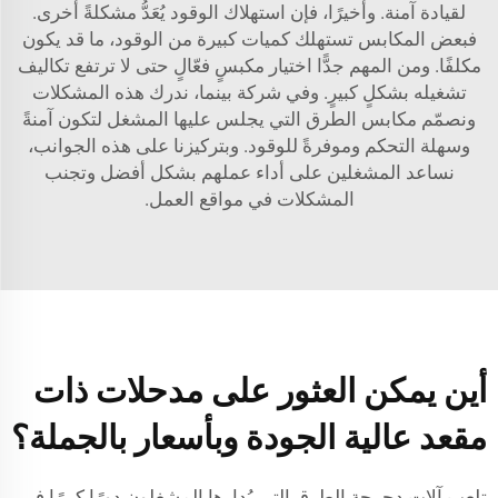
لقيادة آمنة. وأخيرًا، فإن استهلاك الوقود يُعَدُّ مشكلةً أخرى.
فبعض المكابس تستهلك كميات كبيرة من الوقود، ما قد يكون
مكلفًا. ومن المهم جدًّا اختيار مكبسٍ فعّالٍ حتى لا ترتفع تكاليف
تشغيله بشكلٍ كبيرٍ. وفي شركة بينما، ندرك هذه المشكلات
ونصمّم مكابس الطرق التي يجلس عليها المشغل لتكون آمنةً
وسهلة التحكم وموفرةً للوقود. وبتركيزنا على هذه الجوانب،
نساعد المشغلين على أداء عملهم بشكل أفضل وتجنب
المشكلات في مواقع العمل.
أين يمكن العثور على مدحلات ذات
مقعد عالية الجودة وبأسعار بالجملة؟
تلعب آلات دحرجة الطرق التي يُدارها المشغلون دورًا كبيرًا في