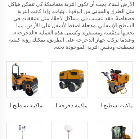
الأرض للبناء، يجب أن تكون التربة متماسكةً كي تتمكن هياكل
مثل الطرق والمباني من الوقوف بثبات. وإذا كانت التربة
فضفاضةً، فقد تتسبب في مشاكل لاحقًا، مثل تشققات في
السطح الإسفلتي.
مدحلة
اضغط لأسفل على الأرض، مما
يجعلها مدمَّسة ومستقرة. وتُسمى هذه العملية «الدحرجة».
وعندما تركب جهاز الدحرجة على الطريق، يمكنك رؤية كيفية
تسطيحه ودمْسِ التربة الموجودة تحته.
ماكينة تسطيح اهتزازية أسطوانة واحدة سعة 300 كجم من طراز BM30
ماكينة دحرجة اهتزازية ذات أقدام خروفية نموذج BMRC18-1660 كجم / 1800 كجم
ماكينة تسطيح اهتزازية مزدوجة الأسطوانة سعة 1 طن من طراز BM1000