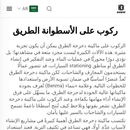
AR
ركوب على الأسطوانة الطريق
الركوب على ماكينة دحرجة الطرق يمكن أن يكون تجربة
مثيرة. هذه الآلات الكبيرة ليست مجرد متعة في مشاهدتها؛ بل
تؤدي دورًا محوريًّا في عمليات البناء. وعند التفكير في إنشاء
الطرق أو مناطق stationing السيارات، قد تتصور عمالًا
يستخدمون المجارف والشاحنات. لكن ماكينة دحرجة الطرق
تُعدُّ عنصرًا أساسيًّا في ضمان تسوية الأرض واستعدادها
للخطوات التالية. وعلامة «بنما» (Benma) تُعرف بجودة
ماكيناتها عالية الجودة لدحرجة الطرق، ما يسهِّل على فرق
الإنشاء أداء مهامها بكفاءة. وعند الركوب على ماكينة دحرجة
الطرق، تشعر بقوتها وتلاحظ كيف تُنتج أسطحًا ناعمةً تسمح
للسيارات والشاحنات بالسير عليها بأمان.
تكتسب ماكينة دحرجة الطرق أهميةً كبيرةً في مشاريع الإنشاء
لأسبابٍ عدَّة. أولًا، فهي تساعد في تكثيف التربة. فعند استعداد