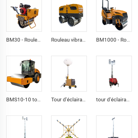
BM30 - Rouleau vibrant à simple tambour de 300 kg
Rouleau vibrant à pieds de mouton BMRC18-1660 kg / 1800 kg
BM1000 - Rouleau vibrant à double tambour de 1 tonne
BMS10-10 tonnes, rouleau vibrant à simple tambour entièrement hydraulique
Tour d'éclairage à levage manuel avec ballon de 5 mètres SMLV1000QA
tour d'éclairage électrique à levage de 7 mètres 4EVA4000