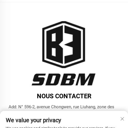
NOUS CONTACTER
Add: N° 596-2, avenue Chongwen, rue Liuhang, zone des
hautes technologies, ville de Jining, province du Shandong
We value your privacy
Tél. :
+86-17853787374