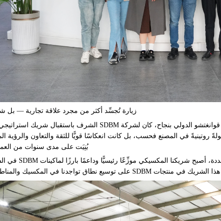
زيارة تُجسِّد أكثر من مجرد علاقة تجارية — بل ش
وبعد يومٍ واحدٍ فقط من اختتام الدورة الـ139 من معرض قوانغتشو الدولي بنجاح، كان لشركة SDBM الشرف ب
ً روتينيةً في المصنع فحسب، بل كانت انعكاسًا قويًّا للثقة والتعاون والرؤية ا
بُنِيَت على مدى سنوات من الع
وبفضل العمل الوثيق مع شركة SDBM عبر مشاريع متعدد
 توسيع نطاق تواجدنا في المكسيك والمناطق المجاورة.