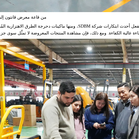
من قاعة معرض قانتون إلى 
وخلال معرض قانتون التجاري، كان العميل قد استكشف بالفعل أحدث ابتكارات شركة SDBM، ومنها ماكينات دحرجة الطرق
اءة عالية الكفاءة. ومع ذلك، فإن مشاهدة المنتجات المعروضة لا تمثِّل سوى جزء