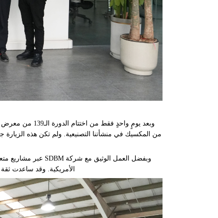
من المكسيك في منشأتنا التصنيعية. ولم تكن هذه الزيارة جولة
الأمريكية. وقد ساعدت ثقة هذا الشريك في منتجات SDBM على