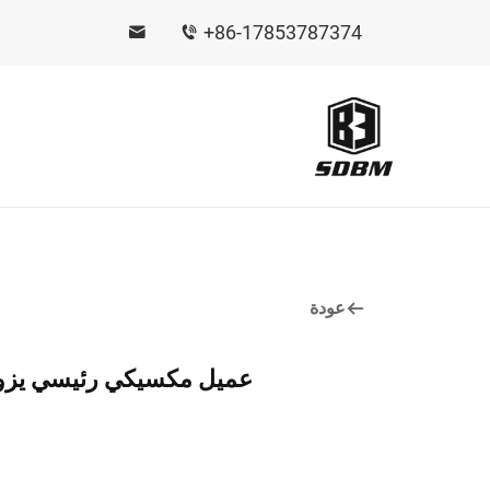
+86-17853787374
عودة
عميل مكسيكي رئيسي يزور مصنع شركة SDBM