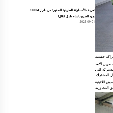
تعريـف الأسطوانة الطرقية الصغيرة من طراز SDBM:
تمهد الطريق لبناء طرق فعّال!
2023-09-01
راكة حقيقية
استقبال شريك استراتيجي طويل الأمد
لمشتركة التي
مل المشترك.
ة، أصبح شريكنا المكسيكي موزِّعًا رئيسيًّا وداعمًا بارزًا لماكينات SDBM في السوق اللاتينية