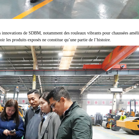
ères innovations de SDBM, notamment des rouleaux vibrants pour chaussées améli
oir les produits exposés ne constitue qu’une partie de l’histoire.