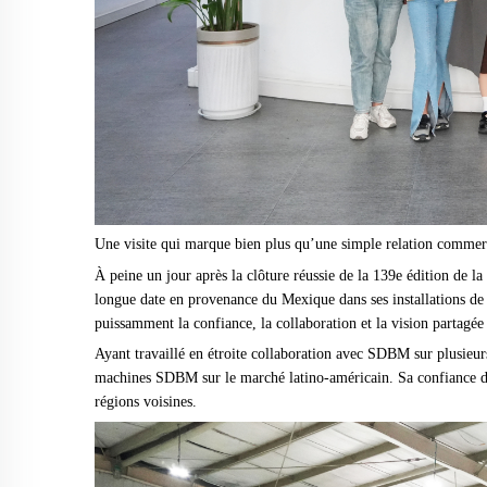
Une visite qui marque bien plus qu’une simple relation commerc
À peine un jour après la clôture réussie de la 139e édition de 
longue date en provenance du Mexique dans ses installations de fa
puissamment la confiance, la collaboration et la vision partagé
Ayant travaillé en étroite collaboration avec SDBM sur plusieurs
machines SDBM sur le marché latino-américain. Sa confiance da
régions voisines.