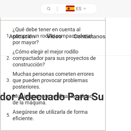
ES
Tabla de contenidos
¿Qué debe tener en cuenta al
comprar un rodillo compactador al
Aplicación
Vídeo
Contáctanos
por mayor?
¿Cómo elegir el mejor rodillo
compactador para sus proyectos de
construcción?
Muchas personas cometen errores
que pueden provocar problemas
posteriores.
tador Adecuado Para Su
Muy importante verificar la calidad
de la máquina.
Asegúrese de utilizarla de forma
eficiente.