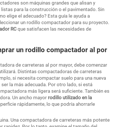
actadores son máquinas grandes que alisan y
 listas para la construcción o el pavimentado. Sin
o elige el adecuado? Esta guía le ayuda a
eccionar un rodillo compactador para su proyecto.
tador RC
que satisfacen las necesidades de
prar un rodillo compactador al por
adora de carreteras al por mayor, debe comenzar
 utilizará. Distintas compactadoras de carreteras
emplo, si necesita compactar suelo para una nueva
er la más adecuada. Por otro lado, si está
mpactadora más ligera será suficiente. También es
adora. Un ancho mayor
rodillo utilizado en la
erficie rápidamente, lo que podría ahorrarle
áquina. Una compactadora de carreteras más potente
 rapidez. Por lo tanto, examine el tamaño del