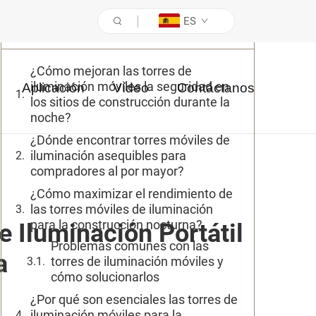
ES
Tabla de contenidos
¿Cómo mejoran las torres de
iluminación móviles la seguridad en
Aplicación
Vídeo
Contáctanos
los sitios de construcción durante la
noche?
¿Dónde encontrar torres móviles de
iluminación asequibles para
compradores al por mayor?
¿Cómo maximizar el rendimiento de
las torres móviles de iluminación
para la construcción nocturna?
e Iluminación Portátil
Problemas comunes con las
a
torres de iluminación móviles y
cómo solucionarlos
¿Por qué son esenciales las torres de
iluminación móviles para la