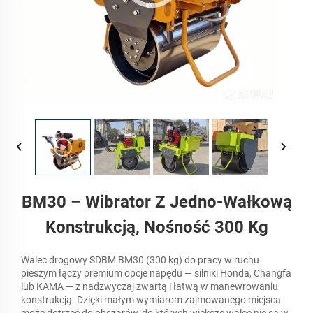
BM30 – Wibrator Z Jedno-Wałkową
Konstrukcją, Nośność 300 Kg
Walec drogowy SDBM BM30 (300 kg) do pracy w ruchu
pieszym łączy premium opcje napędu — silniki Honda, Changfa
lub KAMA — z nadzwyczaj zwartą i łatwą w manewrowaniu
konstrukcją. Dzięki małym wymiarom zajmowanego miejsca
może dotrzeć do obszarów, do których większe walce nie są w