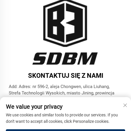
SKONTAKTUJ SIĘ Z NAMI
Add: Adres: nr 596-2, aleja Chongwen, ulica Liuhang,
Strefa Technologii Wysokich, miasto Jining, prowincja
Szantung
We value your privacy
Tel:
+86-17853787374
We use cookies and similar tools to provide our services. If you
E-mail:
[email protected]
don't want to accept all cookies, click Personalize cookies.